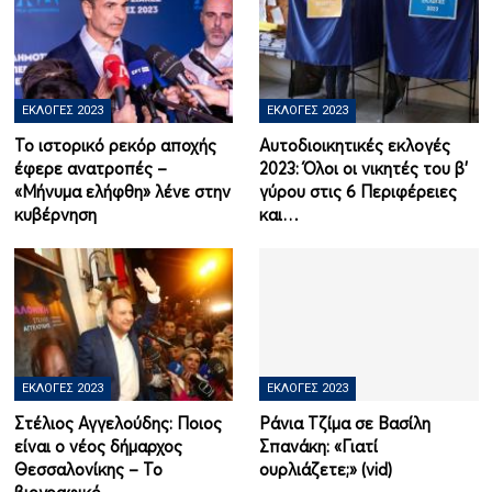
ΕΚΛΟΓΈΣ 2023
ΕΚΛΟΓΈΣ 2023
Το ιστορικό ρεκόρ αποχής
Αυτοδιοικητικές εκλογές
έφερε ανατροπές –
2023: Όλοι οι νικητές του β'
«Mήνυμα ελήφθη» λένε στην
γύρου στις 6 Περιφέρειες
κυβέρνηση
και…
ΕΚΛΟΓΈΣ 2023
ΕΚΛΟΓΈΣ 2023
Στέλιος Αγγελούδης: Ποιος
Ράνια Τζίμα σε Βασίλη
είναι ο νέος δήμαρχος
Σπανάκη: «Γιατί
Θεσσαλονίκης – Το
ουρλιάζετε;» (vid)