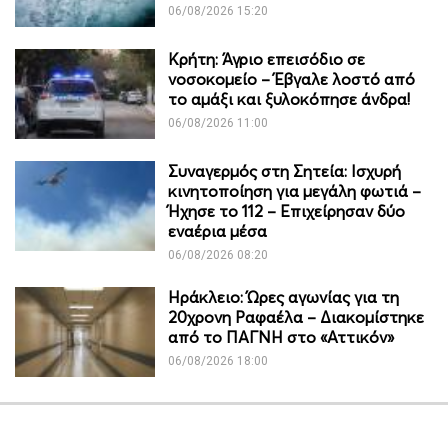
06/08/2026 15:20
Κρήτη: Άγριο επεισόδιο σε
νοσοκομείο – Έβγαλε λοστό από
το αμάξι και ξυλοκόπησε άνδρα!
06/08/2026 11:00
Συναγερμός στη Σητεία: Ισχυρή
κινητοποίηση για μεγάλη φωτιά –
Ήχησε το 112 – Επιχείρησαν δύο
εναέρια μέσα
06/08/2026 08:20
Ηράκλειο: Ώρες αγωνίας για τη
20χρονη Ραφαέλα – Διακομίστηκε
από το ΠΑΓΝΗ στο «Αττικόν»
06/08/2026 18:00