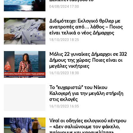
04/08/2024 17:00
Διδιμότειχο: Εκλογικό θρίλερ με
ανατροπές από… λάθος – Ποιος
είναι τελικά ο νέος Δήμαρχος
18/10/2023 18:25
Μόλις 22 γυναίκες Δήμαρχοι σε 332
Δήμους της χώρας: Ποιες είναι οι
μεγάλες νικήτριες
16/10/2023 18:30
Το "ευχαριστώ" του Νίκου
Καλογερή για την μεγάλη στήριξη
στις εκλογές
16/10/2023 16:05
Viral οι οδηγίες εκλογικού κέντρου
– «Δεν σαλιώνουμε τον φάκελο,
παίρνουμε και καραμελίτσα»