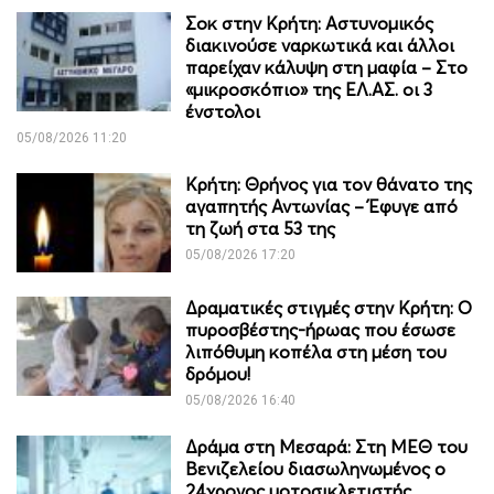
Σοκ στην Κρήτη: Αστυνομικός
διακινούσε ναρκωτικά και άλλοι
παρείχαν κάλυψη στη μαφία – Στο
«μικροσκόπιο» της ΕΛ.ΑΣ. οι 3
ένστολοι
05/08/2026 11:20
Κρήτη: Θρήνος για τον θάνατο της
αγαπητής Αντωνίας – Έφυγε από
τη ζωή στα 53 της
05/08/2026 17:20
Δραματικές στιγμές στην Κρήτη: Ο
πυροσβέστης-ήρωας που έσωσε
λιπόθυμη κοπέλα στη μέση του
δρόμου!
05/08/2026 16:40
Δράμα στη Μεσαρά: Στη ΜΕΘ του
Βενιζελείου διασωληνωμένος ο
24χρονος μοτοσικλετιστής