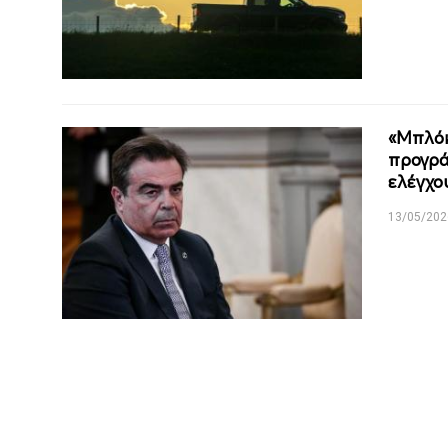
«Μπλόκ
προγρά
ελέγχου
13/05/202