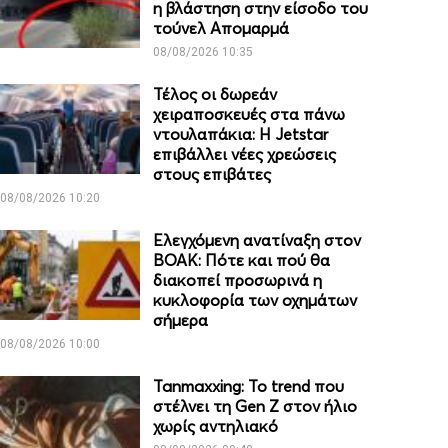
η βλάστηση στην είσοδο του
τούνελ Απομαρμά
08/08/2026 10:35
Τέλος οι δωρεάν
χειραποσκευές στα πάνω
ντουλαπάκια: Η Jetstar
επιβάλλει νέες χρεώσεις
στους επιβάτες
08/08/2026 10:20
Ελεγχόμενη ανατίναξη στον
ΒΟΑΚ: Πότε και πού θα
διακοπεί προσωρινά η
κυκλοφορία των οχημάτων
σήμερα
08/08/2026 10:00
Tanmaxxing: To trend που
στέλνει τη Gen Z στον ήλιο
χωρίς αντηλιακό