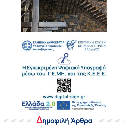
Δ
ημοφιλή Άρθρα