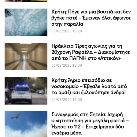
Κρήτη: Πήγε για μια βουτιά και δεν
βγήκε ποτέ – Έμειναν όλοι άφωνοι
στην παραλία
06/08/2026 15:20
Ηράκλειο: Ώρες αγωνίας για τη
20χρονη Ραφαέλα – Διακομίστηκε
από το ΠΑΓΝΗ στο «Αττικόν»
06/08/2026 18:00
Κρήτη: Άγριο επεισόδιο σε
νοσοκομείο – Έβγαλε λοστό από
το αμάξι και ξυλοκόπησε άνδρα!
06/08/2026 11:00
Συναγερμός στη Σητεία: Ισχυρή
κινητοποίηση για μεγάλη φωτιά –
Ήχησε το 112 – Επιχείρησαν δύο
εναέρια μέσα