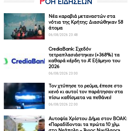
Ρ
ΟΗ ΕΙΔΗΣΕΩΝ
Νέα καραβιά μεταναστών στα
νότια της Κρήτης: Διασώθηκαν 58
άτομα
06/08/2026 23:48
CrediaBank: Σχεδόν
τετραπλασιάστηκαν (+368%) τα
καθαρά κέρδη το Α’ Εξάμηνο του
2026
06/08/2026 23:00
Τον χτύπησε το ρεύμα, έπεσε στο
κενό κι αυτοί τον παράτησαν στα
πίσω καθίσματα να πεθάνει!
06/08/2026 22:00
Αυτοψία Χρίστου Δήμα στον ΒΟΑΚ:
«Παραδίδονται τα πρώτα 10 χλμ.
στο Νεάπολη – Άγιος Νικόλαος»