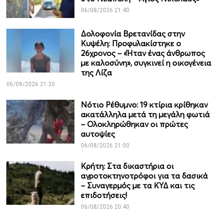
06/08/2026 21:40
Δολοφονία Βρετανίδας στην
Κυψέλη: Προφυλακίστηκε ο
26χρονος – «Ήταν ένας άνθρωπος
με καλοσύνη», συγκινεί η οικογένεια
της Λίζα
06/08/2026 21:20
Νότιο Ρέθυμνο: 19 κτίρια κρίθηκαν
ακατάλληλα μετά τη μεγάλη φωτιά
– Ολοκληρώθηκαν οι πρώτες
αυτοψίες
06/08/2026 21:00
Κρήτη: Στα δικαστήρια οι
αγροτοκτηνοτρόφοι για τα δασικά
– Συναγερμός με τα ΚΥΔ και τις
επιδοτήσεις!
06/08/2026 20:40