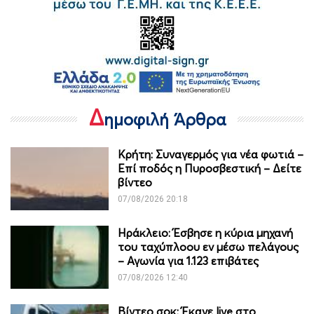
Δ
ημοφιλή Άρθρα
Κρήτη: Συναγερμός για νέα φωτιά –
Επί ποδός η Πυροσβεστική – Δείτε
βίντεο
07/08/2026 20:18
Ηράκλειο: Έσβησε η κύρια μηχανή
του ταχύπλοου εν μέσω πελάγους
– Αγωνία για 1.123 επιβάτες
07/08/2026 12:40
Βίντεο σοκ: Έκανε live στο