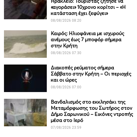
Ηράκλειο: Τουρίστας ζήτησε να
«αγοράσει» 10χρονο κορίτσι – «Η
κατάσταση έχει ξεφύγει»
08/08/2026 08:20
Καιρός: Ηλιοφάνεια με ισχυρούς
ανέμους έως 7 μποφόρ σήμερα
στην Κρήτη
08/08/2026 07:30
Διακοπές ρεύματος σήμερα
Σάββατο στην Κρήτη – Οι περιοχές
και οι ώρες
08/08/2026 07:00
Βανδαλισμός στο εκκλησάκι της
Μεταμόρφωσης του Σωτήρος στον
Δήμο Σαρωνικού – Εικόνες ντροπής
μέσα στο Ιερό
07/08/2026 23:59