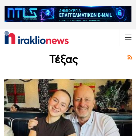
Τέξας