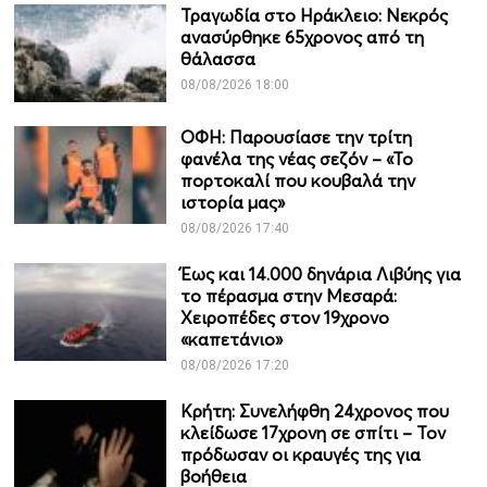
Τραγωδία στο Ηράκλειο: Νεκρός
ανασύρθηκε 65χρονος από τη
θάλασσα
08/08/2026 18:00
ΟΦΗ: Παρουσίασε την τρίτη
φανέλα της νέας σεζόν – «Το
πορτοκαλί που κουβαλά την
ιστορία μας»
08/08/2026 17:40
Έως και 14.000 δηνάρια Λιβύης για
το πέρασμα στην Μεσαρά:
Χειροπέδες στον 19χρονο
«καπετάνιο»
08/08/2026 17:20
Κρήτη: Συνελήφθη 24χρονος που
κλείδωσε 17χρονη σε σπίτι – Τον
πρόδωσαν οι κραυγές της για
βοήθεια