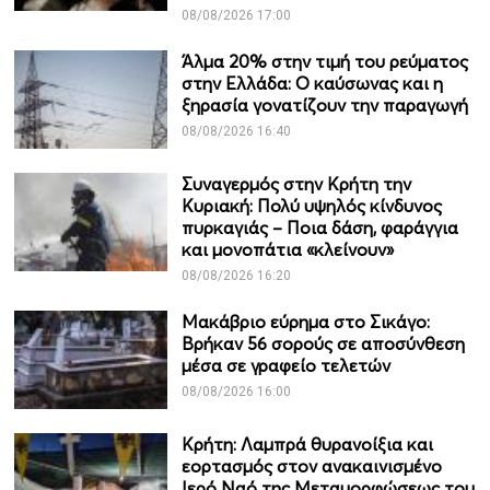
08/08/2026 17:00
Άλμα 20% στην τιμή του ρεύματος
στην Ελλάδα: Ο καύσωνας και η
ξηρασία γονατίζουν την παραγωγή
08/08/2026 16:40
Συναγερμός στην Κρήτη την
Κυριακή: Πολύ υψηλός κίνδυνος
πυρκαγιάς – Ποια δάση, φαράγγια
και μονοπάτια «κλείνουν»
08/08/2026 16:20
Μακάβριο εύρημα στο Σικάγο:
Βρήκαν 56 σορούς σε αποσύνθεση
μέσα σε γραφείο τελετών
08/08/2026 16:00
Κρήτη: Λαμπρά θυρανοίξια και
εορτασμός στον ανακαινισμένο
Ιερό Ναό της Μεταμορφώσεως του