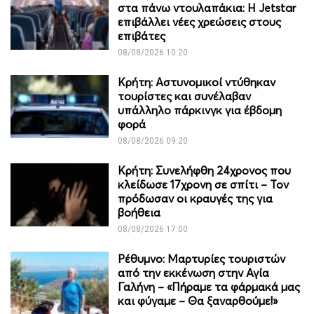
στα πάνω ντουλαπάκια: Η Jetstar
επιβάλλει νέες χρεώσεις στους
επιβάτες
08/08/2026 10:20
Κρήτη: Αστυνομικοί ντύθηκαν
τουρίστες και συνέλαβαν
υπάλληλο πάρκινγκ για έβδομη
φορά
08/08/2026 09:20
Κρήτη: Συνελήφθη 24χρονος που
κλείδωσε 17χρονη σε σπίτι – Τον
πρόδωσαν οι κραυγές της για
βοήθεια
08/08/2026 17:00
Ρέθυμνο: Μαρτυρίες τουριστών
από την εκκένωση στην Αγία
Γαλήνη – «Πήραμε τα φάρμακά μας
και φύγαμε – Θα ξαναρθούμε!»