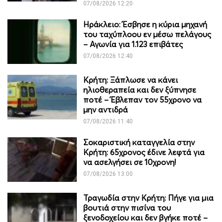
07/08/2026 12:20
Ηράκλειο: Έσβησε η κύρια μηχανή
του ταχύπλοου εν μέσω πελάγους
– Αγωνία για 1.123 επιβάτες
07/08/2026 12:40
Κρήτη: Ξάπλωσε να κάνει
ηλιοθεραπεία και δεν ξύπνησε
ποτέ – Έβλεπαν τον 55χρονο να
μην αντιδρά
07/08/2026 11:40
Σοκαριστική καταγγελία στην
Κρήτη: 65χρονος έδινε λεφτά για
να ασελγήσει σε 10χρονη!
07/08/2026 13:00
Τραγωδία στην Κρήτη: Πήγε για μια
βουτιά στην πισίνα του
ξενοδοχείου και δεν βγήκε ποτέ –