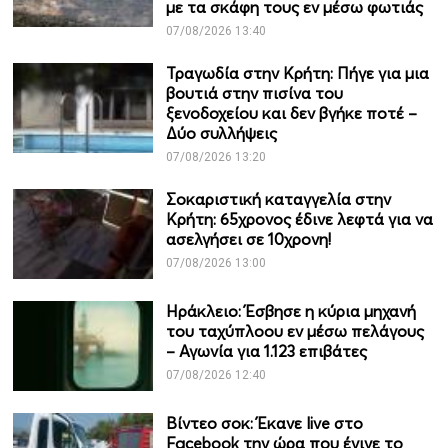
με τα σκάφη τους εν μέσω φωτιάς
07/08/2026 13:40
Τραγωδία στην Κρήτη: Πήγε για μια
βουτιά στην πισίνα του
ξενοδοχείου και δεν βγήκε ποτέ –
Δύο συλλήψεις
07/08/2026 13:20
Σοκαριστική καταγγελία στην
Κρήτη: 65χρονος έδινε λεφτά για να
ασελγήσει σε 10χρονη!
07/08/2026 13:00
Ηράκλειο: Έσβησε η κύρια μηχανή
του ταχύπλοου εν μέσω πελάγους
– Αγωνία για 1.123 επιβάτες
07/08/2026 12:40
Βίντεο σοκ: Έκανε live στο
Facebook την ώρα που έγινε το