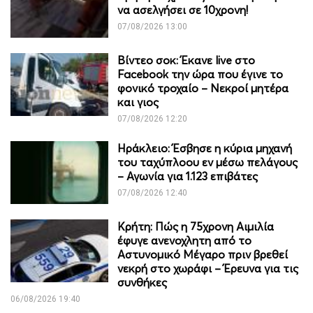
να ασελγήσει σε 10χρονη!
07/08/2026 13:00
Βίντεο σοκ: Έκανε live στο
Facebook την ώρα που έγινε το
φονικό τροχαίο – Νεκροί μητέρα
και γιος
07/08/2026 12:20
Ηράκλειο: Έσβησε η κύρια μηχανή
του ταχύπλοου εν μέσω πελάγους
– Αγωνία για 1.123 επιβάτες
07/08/2026 12:40
Κρήτη: Πώς η 75χρονη Αιμιλία
έφυγε ανενοχλητη από το
Αστυνομικό Μέγαρο πριν βρεθεί
νεκρή στο χωράφι – Έρευνα για τις
συνθήκες
06/08/2026 19:40