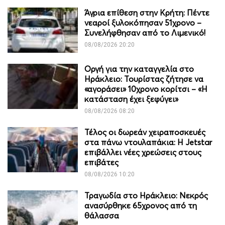
Άγρια επίθεση στην Κρήτη: Πέντε
νεαροί ξυλοκόπησαν 51χρονο –
Συνελήφθησαν από το Λιμενικό!
08/08/2026 20:20
Οργή για την καταγγελία στο
Ηράκλειο: Τουρίστας ζήτησε να
«αγοράσει» 10χρονο κορίτσι – «Η
κατάσταση έχει ξεφύγει»
08/08/2026 08:20
Τέλος οι δωρεάν χειραποσκευές
στα πάνω ντουλαπάκια: Η Jetstar
επιβάλλει νέες χρεώσεις στους
επιβάτες
08/08/2026 10:20
Τραγωδία στο Ηράκλειο: Νεκρός
ανασύρθηκε 65χρονος από τη
θάλασσα