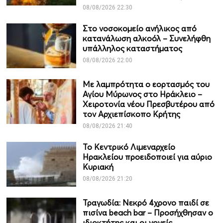
08/08/2026 22:30
Στο νοσοκομείο ανήλικος από
κατανάλωση αλκοόλ – Συνελήφθη
υπάλληλος καταστήματος
08/08/2026 22:00
Με λαμπρότητα ο εορτασμός του
Αγίου Μύρωνος στο Ηράκλειο –
Χειροτονία νέου Πρεσβυτέρου από
τον Αρχιεπίσκοπο Κρήτης
08/08/2026 21:40
Το Κεντρικό Λιμεναρχείο
Ηρακλείου προειδοποιεί για αύριο
Κυριακή
08/08/2026 21:20
Τραγωδία: Νεκρό 4χρονο παιδί σε
πισίνα beach bar – Προσήχθησαν ο
ιδιοκτήτης και οι γονείς