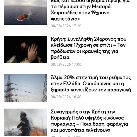
Έως και 14.000 δηνάρια Λιβύης για
το πέρασμα στην Μεσαρά:
Χειροπέδες στον 19χρονο
«καπετάνιο»
08/08/2026 17:20
Κρήτη: Συνελήφθη 24χρονος που
κλείδωσε 17χρονη σε σπίτι – Τον
πρόδωσαν οι κραυγές της για
βοήθεια
08/08/2026 17:00
Άλμα 20% στην τιμή του ρεύματος
στην Ελλάδα: Ο καύσωνας και η
ξηρασία γονατίζουν την παραγωγή
08/08/2026 16:40
Συναγερμός στην Κρήτη την
Κυριακή: Πολύ υψηλός κίνδυνος
πυρκαγιάς – Ποια δάση, φαράγγια
και μονοπάτια «κλείνουν»