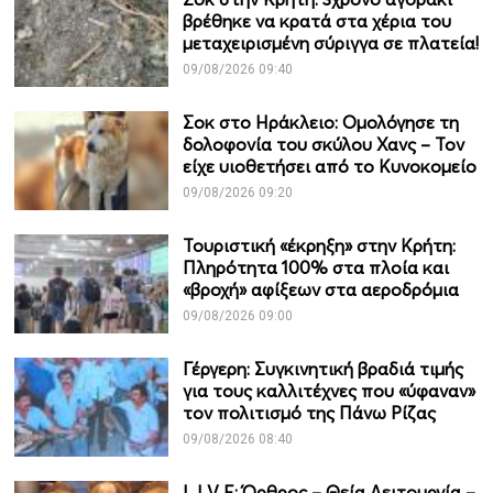
βρέθηκε να κρατά στα χέρια του
μεταχειρισμένη σύριγγα σε πλατεία!
09/08/2026 09:40
Σοκ στο Ηράκλειο: Ομολόγησε τη
δολοφονία του σκύλου Χανς – Τον
είχε υιοθετήσει από το Κυνοκομείο
09/08/2026 09:20
Τουριστική «έκρηξη» στην Κρήτη:
Πληρότητα 100% στα πλοία και
«βροχή» αφίξεων στα αεροδρόμια
09/08/2026 09:00
Γέργερη: Συγκινητική βραδιά τιμής
για τους καλλιτέχνες που «ύφαναν»
τον πολιτισμό της Πάνω Ρίζας
09/08/2026 08:40
L I V E: Όρθρος – Θεία Λειτουργία –