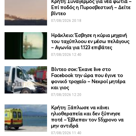
Κρήτη: Συναγερμός για νέα φωτιά –
Επί ποδός η Πυροσβεστική – Δείτε
βίντεο
07/08/2026 20:18
Ηράκλειο: Έσβησε η κύρια μηχανή
του ταχύπλοου εν μέσω πελάγους
– Αγωνία για 1.123 επιβάτες
07/08/2026 12:40
Βίντεο σοκ: Έκανε live στο
Facebook την ώρα που έγινε το
φονικό τροχαίο – Νεκροί μητέρα
και γιος
07/08/2026 12:20
Κρήτη: Ξάπλωσε να κάνει
ηλιοθεραπεία και δεν ξύπνησε
ποτέ – Έβλεπαν τον 55χρονο να
μην αντιδρά
07/08/2026 11:40