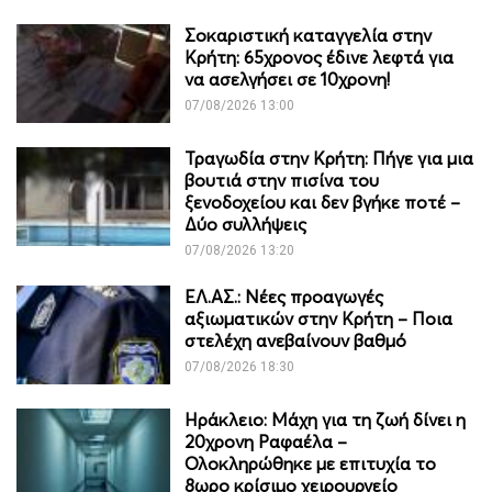
Σοκαριστική καταγγελία στην
Κρήτη: 65χρονος έδινε λεφτά για
να ασελγήσει σε 10χρονη!
07/08/2026 13:00
Τραγωδία στην Κρήτη: Πήγε για μια
βουτιά στην πισίνα του
ξενοδοχείου και δεν βγήκε ποτέ –
Δύο συλλήψεις
07/08/2026 13:20
ΕΛ.ΑΣ.: Νέες προαγωγές
αξιωματικών στην Κρήτη – Ποια
στελέχη ανεβαίνουν βαθμό
07/08/2026 18:30
Ηράκλειο: Μάχη για τη ζωή δίνει η
20χρονη Ραφαέλα –
Ολοκληρώθηκε με επιτυχία το
8ωρο κρίσιμο χειρουργείο