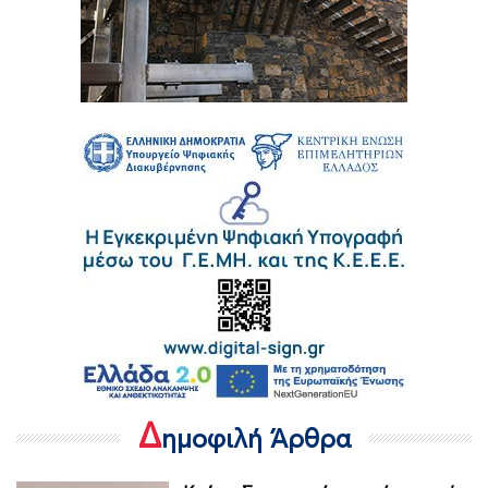
Δ
ημοφιλή Άρθρα