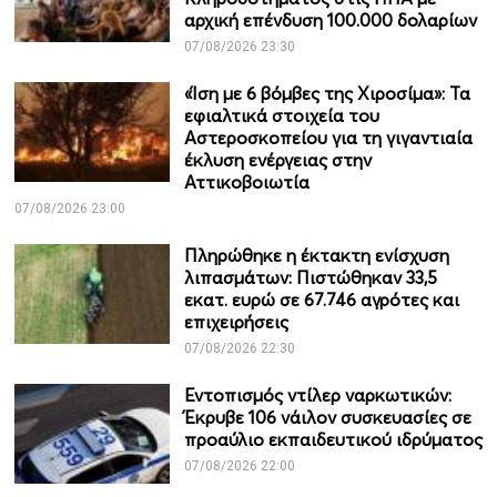
αρχική επένδυση 100.000 δολαρίων
07/08/2026 23:30
«Ίση με 6 βόμβες της Χιροσίμα»: Τα
εφιαλτικά στοιχεία του
Αστεροσκοπείου για τη γιγαντιαία
έκλυση ενέργειας στην
Αττικοβοιωτία
07/08/2026 23:00
Πληρώθηκε η έκτακτη ενίσχυση
λιπασμάτων: Πιστώθηκαν 33,5
εκατ. ευρώ σε 67.746 αγρότες και
επιχειρήσεις
07/08/2026 22:30
Εντοπισμός ντίλερ ναρκωτικών:
Έκρυβε 106 νάιλον συσκευασίες σε
προαύλιο εκπαιδευτικού ιδρύματος
07/08/2026 22:00