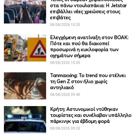
στα πάνω ντουλαπάκια: Η Jetstar
επιβάλλει νέες χρεώσεις στους
επιβάτες
08/08/2026 10:20
Ελεγχόμενη ανατίναξη στον ΒΟΑΚ:
Πότε και πού θα διακοπεί
προσωρινά η κυκλοφορία των
οχημάτων σήμερα
08/08/2026 10:00
Tanmaxxing: To trend που στέλνει
τη Gen Z στον ήλιο χωρίς
αντηλιακό
08/08/2026 09:40
Κρήτη: Αστυνομικοί ντύθηκαν
τουρίστες και συνέλαβαν υπάλληλο
πάρκινγκ για έβδομη φορά
08/08/2026 09:20