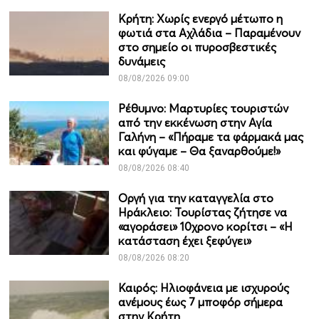
Κρήτη: Χωρίς ενεργό μέτωπο η
φωτιά στα Αχλάδια – Παραμένουν
στο σημείο οι πυροσβεστικές
δυνάμεις
08/08/2026 09:00
Ρέθυμνο: Μαρτυρίες τουριστών
από την εκκένωση στην Αγία
Γαλήνη – «Πήραμε τα φάρμακά μας
και φύγαμε – Θα ξαναρθούμε!»
08/08/2026 08:40
Οργή για την καταγγελία στο
Ηράκλειο: Τουρίστας ζήτησε να
«αγοράσει» 10χρονο κορίτσι – «Η
κατάσταση έχει ξεφύγει»
08/08/2026 08:20
Καιρός: Ηλιοφάνεια με ισχυρούς
ανέμους έως 7 μποφόρ σήμερα
στην Κρήτη