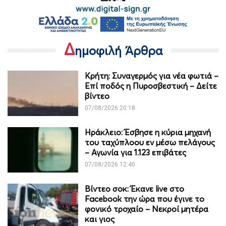
Δ
ημοφιλή Άρθρα
Κρήτη: Συναγερμός για νέα φωτιά –
Επί ποδός η Πυροσβεστική – Δείτε
βίντεο
07/08/2026 20:18
Ηράκλειο: Έσβησε η κύρια μηχανή
του ταχύπλοου εν μέσω πελάγους
– Αγωνία για 1.123 επιβάτες
07/08/2026 12:40
Βίντεο σοκ: Έκανε live στο
Facebook την ώρα που έγινε το
φονικό τροχαίο – Νεκροί μητέρα
και γιος