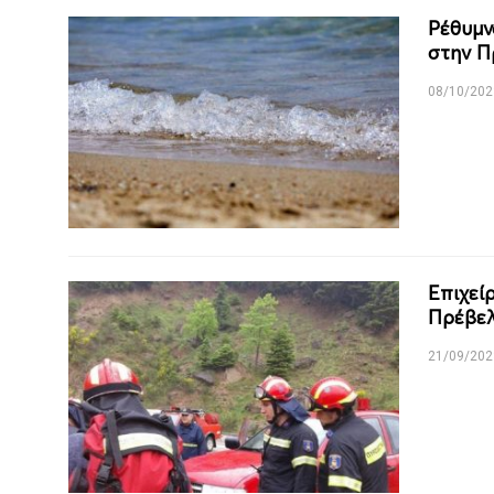
Ρέθυμν
στην Π
08/10/202
Επιχεί
Πρέβε
21/09/202