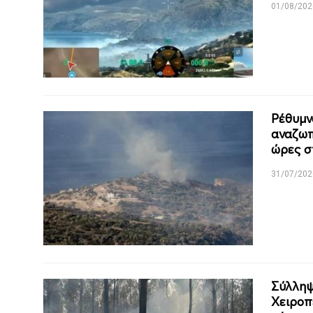
01/08/202
Ρέθυμν
αναζωπ
ώρες σ
31/07/202
Σύλληψ
Χειροπ