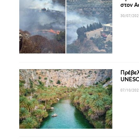
στον Α
30/07/202
Πρέβελη
UNESCO
07/10/202