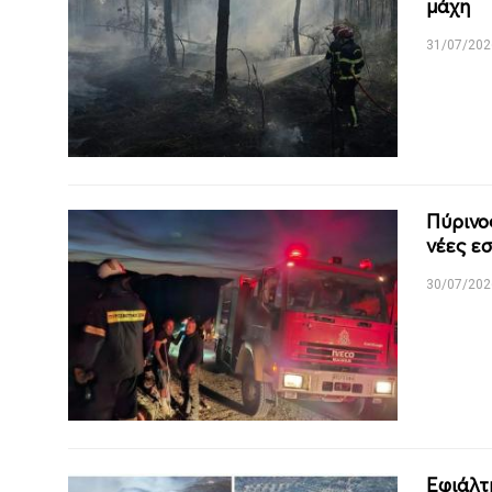
μάχη
31/07/202
Πύρινο
νέες εσ
30/07/202
Εφιάλτ