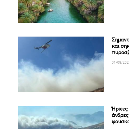
Σημαντ
και ση
πυροσβ
01/08/202
Ήρωες 
άνδρες
φουσκω