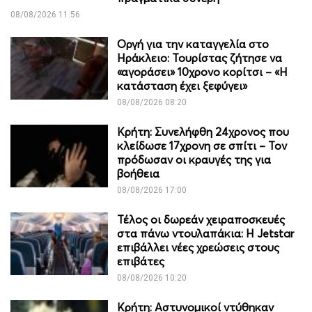
08/08/2026 11:56
Οργή για την καταγγελία στο
Ηράκλειο: Τουρίστας ζήτησε να
«αγοράσει» 10χρονο κορίτσι – «Η
κατάσταση έχει ξεφύγει»
08/08/2026 08:20
Κρήτη: Συνελήφθη 24χρονος που
κλείδωσε 17χρονη σε σπίτι – Τον
πρόδωσαν οι κραυγές της για
βοήθεια
08/08/2026 17:00
Τέλος οι δωρεάν χειραποσκευές
στα πάνω ντουλαπάκια: Η Jetstar
επιβάλλει νέες χρεώσεις στους
επιβάτες
08/08/2026 10:20
Κρήτη: Αστυνομικοί ντύθηκαν