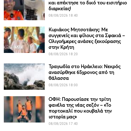
και απέκτησε το δικό του εισιτήριο
διαρκείας!
08/08/2026 18:40
Κυριάκος Μητσοτάκης: Με
συγγενείς και φίλους στα Σφακιά –
Ολιγοήμερες ανάσες ξεκούρασης
στην Κρήτη
08/08/2026 18:20
Τραγωδία στο Ηράκλειο: Νεκρός
ανασύρθηκε 65χρονος από τη
θάλασσα
08/08/2026 18:00
ΟΦΗ: Παρουσίασε την τρίτη
φανέλα της νέας σεζόν – «Το
πορτοκαλί που κουβαλά την
ιστορία μας»
08/08/2026 17:40