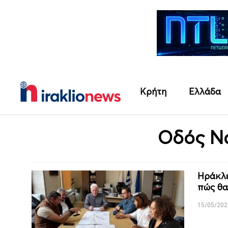
Κρήτη
Ελλάδα
Οδός Ν
Ηράκλε
πώς θα
15/05/202