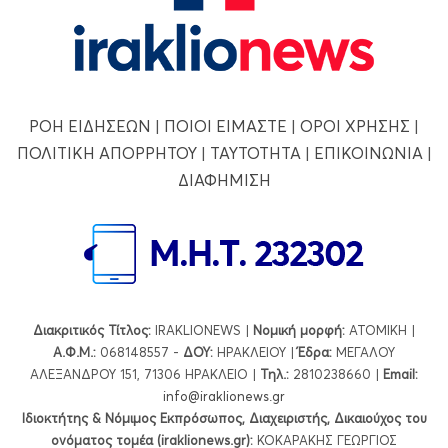
ΡΟΗ ΕΙΔΗΣΕΩΝ
|
ΠΟΙΟΙ ΕΙΜΑΣΤΕ
|
ΟΡΟΙ ΧΡΗΣΗΣ
|
ΠΟΛΙΤΙΚΗ ΑΠΟΡΡΗΤΟΥ
|
ΤΑΥΤΟΤΗΤΑ
|
ΕΠΙΚΟΙΝΩΝΙΑ
|
ΔΙΑΦΗΜΙΣΗ
Διακριτικός Τίτλος:
IRAKLIONEWS |
Νομική μορφή:
ΑΤΟΜΙΚΗ |
Α.Φ.Μ.:
068148557 -
ΔΟΥ:
ΗΡΑΚΛΕΙΟΥ |
Έδρα:
ΜΕΓΑΛΟΥ
ΑΛΕΞΑΝΔΡΟΥ 151, 71306 ΗΡΑΚΛΕΙΟ |
Τηλ.:
2810238660 |
Εmail:
info@iraklionews.gr
Ιδιοκτήτης & Νόμιμος Εκπρόσωπος, Διαχειριστής, Δικαιούχος του
ονόματος τομέα (iraklionews.gr):
ΚΟΚΑΡΑΚΗΣ ΓΕΩΡΓΙΟΣ