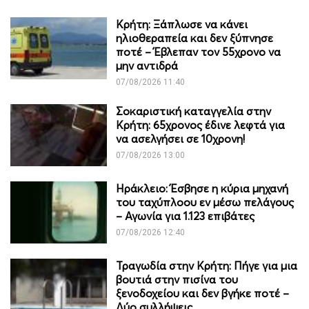
Κρήτη: Ξάπλωσε να κάνει
ηλιοθεραπεία και δεν ξύπνησε
ποτέ – Έβλεπαν τον 55χρονο να
μην αντιδρά
07/08/2026 11:40
Σοκαριστική καταγγελία στην
Κρήτη: 65χρονος έδινε λεφτά για
να ασελγήσει σε 10χρονη!
07/08/2026 13:00
Ηράκλειο: Έσβησε η κύρια μηχανή
του ταχύπλοου εν μέσω πελάγους
– Αγωνία για 1.123 επιβάτες
07/08/2026 12:40
Τραγωδία στην Κρήτη: Πήγε για μια
βουτιά στην πισίνα του
ξενοδοχείου και δεν βγήκε ποτέ –
Δύο συλλήψεις