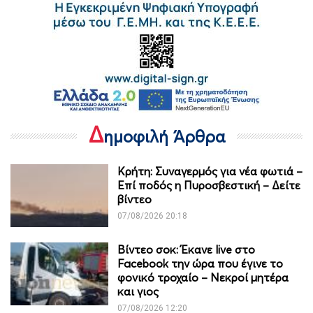
Δ
ημοφιλή Άρθρα
Κρήτη: Συναγερμός για νέα φωτιά –
Επί ποδός η Πυροσβεστική – Δείτε
βίντεο
07/08/2026 20:18
Βίντεο σοκ: Έκανε live στο
Facebook την ώρα που έγινε το
φονικό τροχαίο – Νεκροί μητέρα
και γιος
07/08/2026 12:20