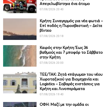
Απεγκλωβίστηκε ένα άτομο
07/08/2026 20:40
Κρήτη: Συναγερμός για νέα φωτιά –
Επί ποδός η Πυροσβεστική – Δείτε
βίντεο
07/08/2026 20:18
Καιρός στην Κρήτη: Έως 36
βαθμούς και 7 μποφόρ το Σάββατο
στην Κρήτη
07/08/2026 20:00
ΤΕΕ/ΤΑΚ: Ζητά «πάγωμα» του νέου
Χωροταξικού για Βιομηχανία και
Logistics – Σοβαρές ενστάσεις για
Κρήτη και Λινοπεράματα
07/08/2026 19:40
ΟΦΗ: Μαζί με την ομάδα οι