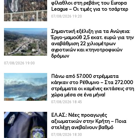
φίλαθλοι στη ρεβάνς του Europa
League – Οι τιμές για το τσάρτερ
07/08/2026 19:20
Σημαντική εξέλιξη για τα Ανώγεια:
Έργο-μαμούθ 2,5 εκατ. ευρώ για την
αναβάθμιση 22 χιλιομέτρων
αγροτικών και κτηνοτροφικών
δρόμων
07/08/2026 19:00
Πάνω από 57.000 στρέμματα
κάηκαν στο Ρέθυμνο – Στα 272.000
στρέμματα οι καμένες εκτάσεις στη
χώρα μέσα σε ένα μήνα!
07/08/2026 18:45
ΕΛ.ΑΣ.: Νέες προαγωγές
αξιωματικών στην Κρήτη – Ποια
στελέχη ανεβαίνουν βαθμό
07/08/2026 18:30