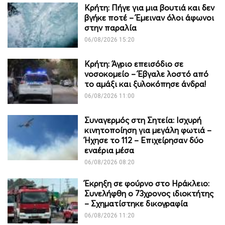
Κρήτη: Πήγε για μια βουτιά και δεν
βγήκε ποτέ – Έμειναν όλοι άφωνοι
στην παραλία
06/08/2026 15:20
Κρήτη: Άγριο επεισόδιο σε
νοσοκομείο – Έβγαλε λοστό από
το αμάξι και ξυλοκόπησε άνδρα!
06/08/2026 11:00
Συναγερμός στη Σητεία: Ισχυρή
κινητοποίηση για μεγάλη φωτιά –
Ήχησε το 112 – Επιχείρησαν δύο
εναέρια μέσα
06/08/2026 08:20
Έκρηξη σε φούρνο στο Ηράκλειο:
Συνελήφθη ο 73χρονος ιδιοκτήτης
– Σχηματίστηκε δικογραφία
06/08/2026 11:20