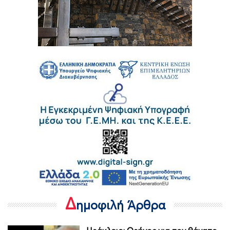
Δ
ημοφιλή Άρθρα