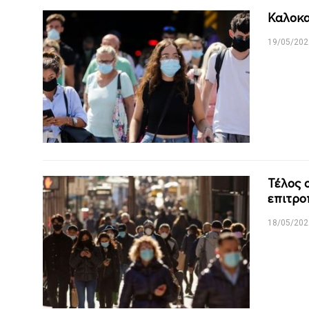
Καλοκαί
19/05/202
Τέλος 
επιτρο
18/05/202