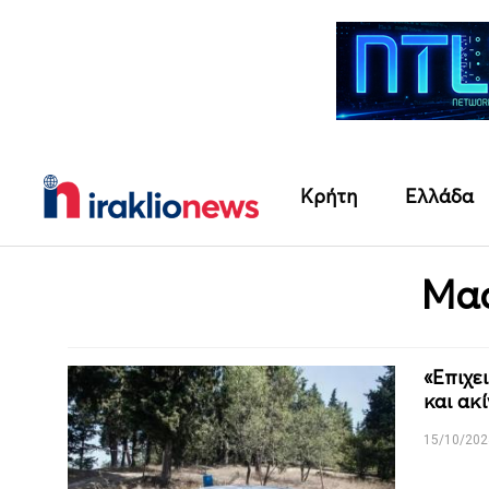
Κρήτη
Ελλάδα
Μα
«Επιχε
και ακ
15/10/202