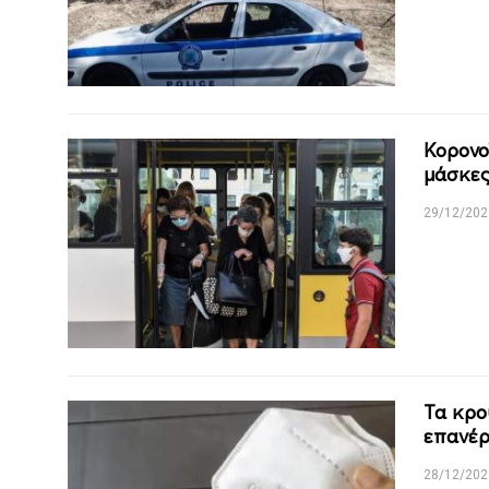
Κορονο
μάσκες
29/12/202
Τα κρο
επανέρ
28/12/202