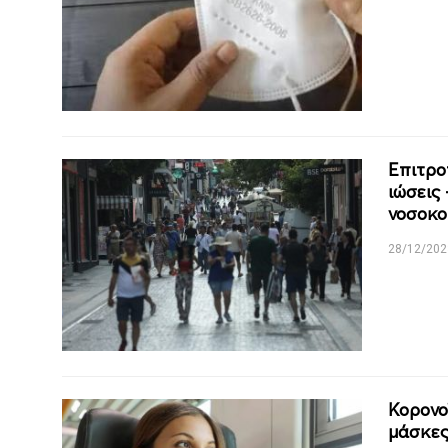
Επιτρο
ιώσεις
νοσοκο
28/12/202
Κορονο
μάσκες