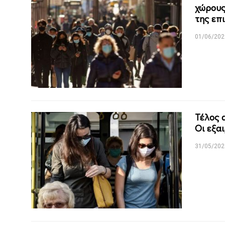
χώρους
της επ
01/06/202
Τέλος 
Οι εξα
31/05/202