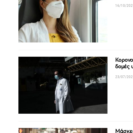
16/10/202
Κορονο
δομές 
23/07/202
Μάσκες