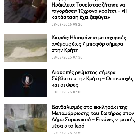
Ηράκλειο: Τουρίστας ζήτησε να
«αγοράσει» 10χρονο κορίτσι – «Η
κατάσταση έχει ξεφύγει»
08/08/2026 08:20
Καιρός: Ηλιοφάνεια με ισχυρούς
ανέμους έως 7 μποφόρ σήμερα
στην Κρήτη
08/08/2026 07:30
Διακοπές ρεύματος σήμερα
Σάββατο στην Κρήτη – Οι περιοχές
και οι ώρες
08/08/2026 07:00
Βανδαλισμός στο εκκλησάκι της
Μεταμόρφωσης του Σωτήρος στον
Δήμο Σαρωνικού – Εικόνες ντροπής
μέσα στο Ιερό
07/08/2026 23:59