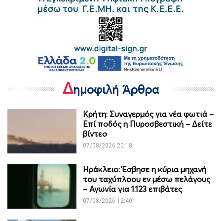
Δ
ημοφιλή Άρθρα
Κρήτη: Συναγερμός για νέα φωτιά –
Επί ποδός η Πυροσβεστική – Δείτε
βίντεο
07/08/2026 20:18
Ηράκλειο: Έσβησε η κύρια μηχανή
του ταχύπλοου εν μέσω πελάγους
– Αγωνία για 1.123 επιβάτες
07/08/2026 12:40