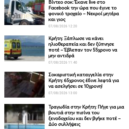
Βίντεο σοκ: Έκανε live στο
Facebook την ώρα που έγινε το
φονικό τροχαίο – Νεκροί μητέρα
και γιος
07/08/2026 12:20
Κρήτη: Ξάπλωσε να κάνει
ηλιοθεραπεία και δεν ξύπνησε
ποτέ – Έβλεπαν τον 55χρονο να
μην αντιδρά
07/08/2026 11:40
Σοκαριστική καταγγελία στην
Κρήτη: 65χρονος έδινε λεφτά για
να ασελγήσει σε 10χρονη!
07/08/2026 13:00
Τραγωδία στην Κρήτη: Πήγε για μια
βουτιά στην πισίνα του
ξενοδοχείου και δεν βγήκε ποτέ –
Δύο συλλήψεις