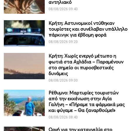
αντηλιακό
08/08/2026 09:40
Κρήτη: Αστυνομικοί ντύθηκαν
τουρίστες και συνέλαβαν υπάλληλο
πάρκινγκ για έβδομη φορά
08/08/2026 09:20
Κρήτη: Χωρίς ενεργό μέτωπο η
φωτιά στα Αχλάδια – Παραμένουν
στο σημείο οι πυροσβεστικές
δυνάμεις
08/08/2026 09:00
Ρέθυμνο: Μαρτυρίες τουριστών
από την εκκένωση στην Αγία
Γαλήνη – «Πήραμε τα φάρμακά μας
και φύγαμε – Θα ξαναρθούμε!»
08/08/2026 08:40
Οργή για την καταγγελία στο