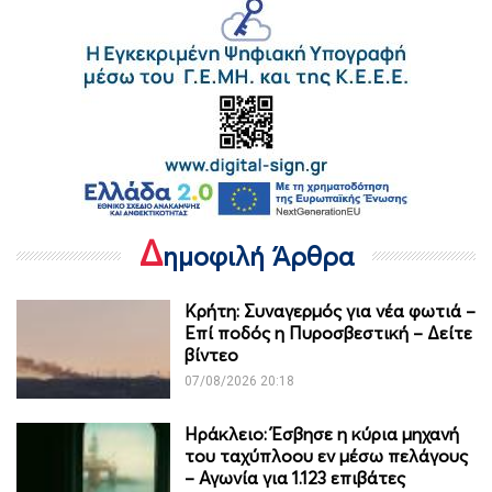
Δ
ημοφιλή Άρθρα
Κρήτη: Συναγερμός για νέα φωτιά –
Επί ποδός η Πυροσβεστική – Δείτε
βίντεο
07/08/2026 20:18
Ηράκλειο: Έσβησε η κύρια μηχανή
του ταχύπλοου εν μέσω πελάγους
– Αγωνία για 1.123 επιβάτες