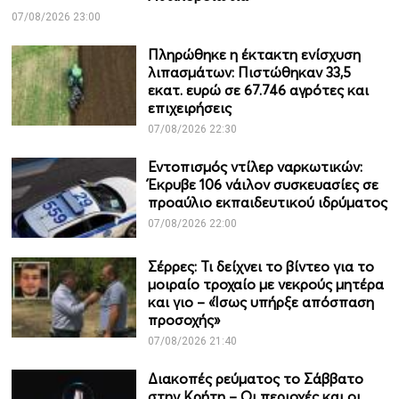
07/08/2026 23:00
Πληρώθηκε η έκτακτη ενίσχυση
λιπασμάτων: Πιστώθηκαν 33,5
εκατ. ευρώ σε 67.746 αγρότες και
επιχειρήσεις
07/08/2026 22:30
Εντοπισμός ντίλερ ναρκωτικών:
Έκρυβε 106 νάιλον συσκευασίες σε
προαύλιο εκπαιδευτικού ιδρύματος
07/08/2026 22:00
Σέρρες: Τι δείχνει το βίντεο για το
μοιραίο τροχαίο με νεκρούς μητέρα
και γιο – «Ίσως υπήρξε απόσπαση
προσοχής»
07/08/2026 21:40
Διακοπές ρεύματος το Σάββατο
στην Κρήτη – Οι περιοχές και οι