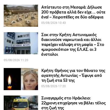
Απίστευτο στη Μεσαρά: Δήλωσε
200 πρόβατα αλλά δεν είχε… ούτε
ένα! – Χειροπέδες σε δύο αδέρφια
05/08/2026 10:43
Σοκ στην Κρήτη: Αστυνομικός
διακινούσε ναρκωτικά και άλλοι
παρείχαν κάλυψη στη μαφία – Στο
«μικροσκόπιο» της ΕΛ.ΑΣ. οι 3
ένστολοι
05/08/2026 11:20
Κρήτη: Θρήνος για τον θάνατο της
αγαπητής Αντωνίας – Έφυγε από
τη ζωή στα 53 της
05/08/2026 17:20
Συναγερμός στο Ηράκλειο:
22χρονη επιχείρησε να βάλει τέλος
στη ζωή της