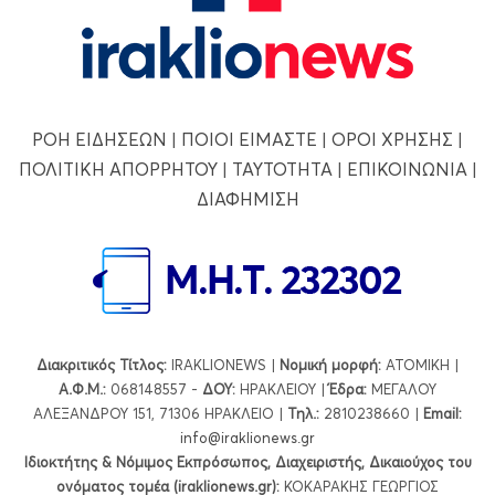
ΡΟΗ ΕΙΔΗΣΕΩΝ
|
ΠΟΙΟΙ ΕΙΜΑΣΤΕ
|
ΟΡΟΙ ΧΡΗΣΗΣ
|
ΠΟΛΙΤΙΚΗ ΑΠΟΡΡΗΤΟΥ
|
ΤΑΥΤΟΤΗΤΑ
|
ΕΠΙΚΟΙΝΩΝΙΑ
|
ΔΙΑΦΗΜΙΣΗ
Διακριτικός Τίτλος:
IRAKLIONEWS |
Νομική μορφή:
ΑΤΟΜΙΚΗ |
Α.Φ.Μ.:
068148557 -
ΔΟΥ:
ΗΡΑΚΛΕΙΟΥ |
Έδρα:
ΜΕΓΑΛΟΥ
ΑΛΕΞΑΝΔΡΟΥ 151, 71306 ΗΡΑΚΛΕΙΟ |
Τηλ.:
2810238660 |
Εmail:
info@iraklionews.gr
Ιδιοκτήτης & Νόμιμος Εκπρόσωπος, Διαχειριστής, Δικαιούχος του
ονόματος τομέα (iraklionews.gr):
ΚΟΚΑΡΑΚΗΣ ΓΕΩΡΓΙΟΣ