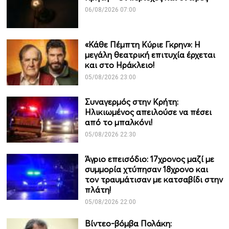
06/08/2026 07:00
«Κάθε Πέμπτη Κύριε Γκρην»: Η
μεγάλη θεατρική επιτυχία έρχεται
και στο Ηράκλειο!
05/08/2026 23:00
Συναγερμός στην Κρήτη:
Ηλικιωμένος απειλούσε να πέσει
από το μπαλκόνι!
05/08/2026 22:30
Άγριο επεισόδιο: 17χρονος μαζί με
συμμορία χτύπησαν 18χρονο και
τον τραυμάτισαν με κατσαβίδι στην
πλάτη!
05/08/2026 22:00
Βίντεο-βόμβα Πολάκη: