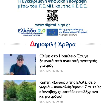
Δ
ημοφιλή Άρθρα
Θλίψη στο Ηράκλειο: Έφυγε
ξαφνικά από ανακοπή αγαπητός
γιατρός
05/08/2026 15:26
Κρήτη: «Σαφάρι» της ΕΛ.ΑΣ. σε 5
χωριά – Ανακαλύφθηκαν 17 φυτείες
κάνναβης, χειροπέδες σε 38χρονο
κτηνοτρόφο!
05/08/2026 09:40