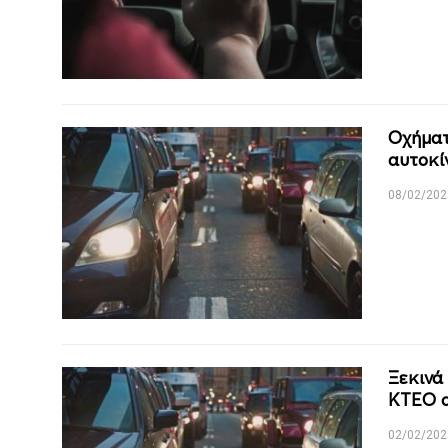
Οχήματ
αυτοκί
08/02/202
Ξεκινά
ΚΤΕΟ ο
02/02/202