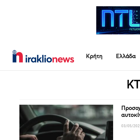
Κρήτη
Ελλάδα
Κ
Προσοχ
αυτοκί
03/05/202