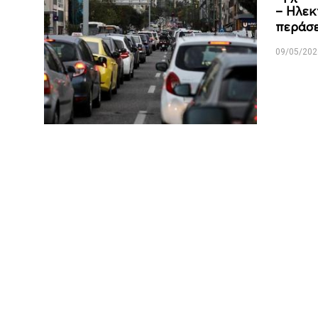
– Ηλεκ
περάσ
09/05/202