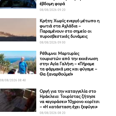
έβδομη φορά
08/08/2026 09:20
Κρήτη: Χωρίς ενεργό μέτωπο η
φωτιά στα Αχλάδια –
Παραμένουν στο σημείο οι
πυροσβεστικές δυνάμεις
08/08/2026 09:00
Ρέθυμνο: Μαρτυρίες
τουριστών από την εκκένωση
στην Αγία Γαλήνη – «Πήραμε
τα φάρμακά μας και φύγαμε –
Θα ξαναρθούμε!»
08/08/2026 08:40
Οργή για την καταγγελία στο
Ηράκλειο: Τουρίστας ζήτησε
να «αγοράσει» 10χρονο κορίτσι
– «Η κατάσταση έχει ξεφύγει»
08/08/2026 08:20