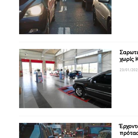
Σαρωτι
χωρίς 
23/01/202
Έρχοντ
πρότασ