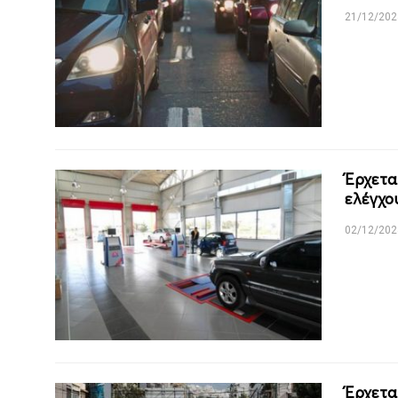
21/12/202
Έρχετα
ελέγχο
02/12/202
Έρχετα