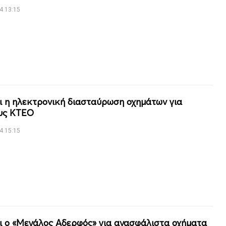
4 13:15
ι η ηλεκτρονική διασταύρωση οχημάτων για
υς ΚΤΕΟ
4 15:15
ι ο «Μεγάλος Αδερφός» για ανασφάλιστα οχήματα