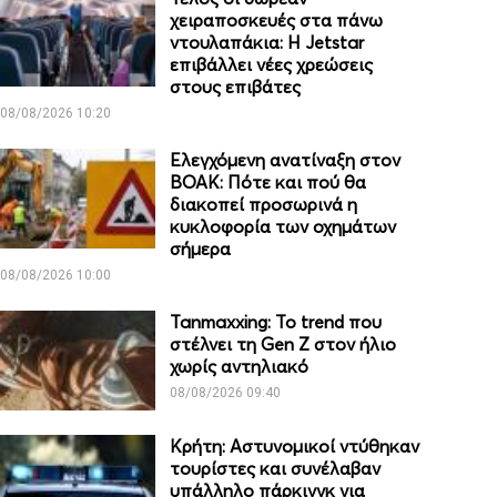
χειραποσκευές στα πάνω
ντουλαπάκια: Η Jetstar
επιβάλλει νέες χρεώσεις
στους επιβάτες
08/08/2026 10:20
Ελεγχόμενη ανατίναξη στον
ΒΟΑΚ: Πότε και πού θα
διακοπεί προσωρινά η
κυκλοφορία των οχημάτων
σήμερα
08/08/2026 10:00
Tanmaxxing: To trend που
στέλνει τη Gen Z στον ήλιο
χωρίς αντηλιακό
08/08/2026 09:40
Κρήτη: Αστυνομικοί ντύθηκαν
τουρίστες και συνέλαβαν
υπάλληλο πάρκινγκ για