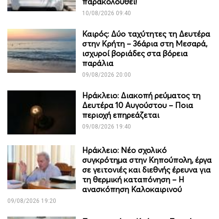
παρακολουθεί!
10/08/2026 09:40
Καιρός: Δύο ταχύτητες τη Δευτέρα
στην Κρήτη – 36άρια στη Μεσαρά,
ισχυροί βοριάδες στα βόρεια
παράλια
09/08/2026 20:00
Ηράκλειο: Διακοπή ρεύματος τη
Δευτέρα 10 Αυγούστου – Ποια
περιοχή επηρεάζεται
09/08/2026 19:40
Ηράκλειο: Νέο σχολικό
συγκρότημα στην Κηπούπολη, έργα
σε γειτονιές και διεθνής έρευνα για
τη θερμική καταπόνηση – Η
ανασκόπηση Καλοκαιρινού
09/08/2026 19:20