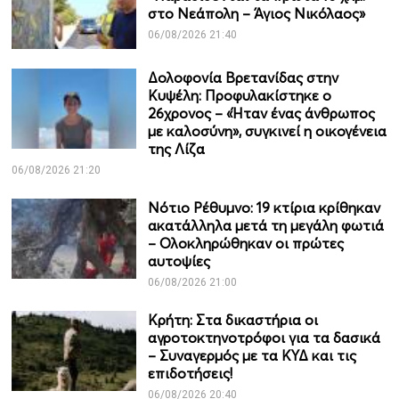
στο Νεάπολη – Άγιος Νικόλαος»
06/08/2026 21:40
Δολοφονία Βρετανίδας στην
Κυψέλη: Προφυλακίστηκε ο
26χρονος – «Ήταν ένας άνθρωπος
με καλοσύνη», συγκινεί η οικογένεια
της Λίζα
06/08/2026 21:20
Νότιο Ρέθυμνο: 19 κτίρια κρίθηκαν
ακατάλληλα μετά τη μεγάλη φωτιά
– Ολοκληρώθηκαν οι πρώτες
αυτοψίες
06/08/2026 21:00
Κρήτη: Στα δικαστήρια οι
αγροτοκτηνοτρόφοι για τα δασικά
– Συναγερμός με τα ΚΥΔ και τις
επιδοτήσεις!
06/08/2026 20:40