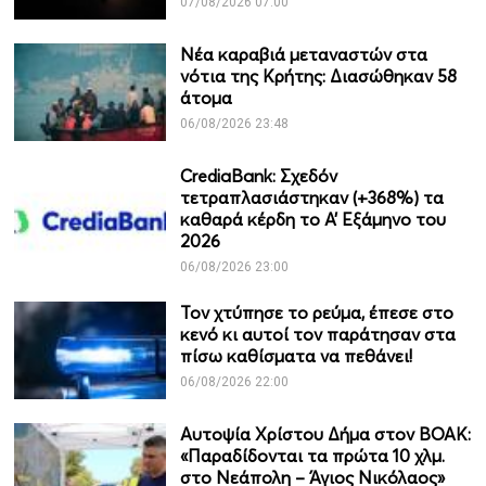
07/08/2026 07:00
Νέα καραβιά μεταναστών στα
νότια της Κρήτης: Διασώθηκαν 58
άτομα
06/08/2026 23:48
CrediaBank: Σχεδόν
τετραπλασιάστηκαν (+368%) τα
καθαρά κέρδη το Α’ Εξάμηνο του
2026
06/08/2026 23:00
Τον χτύπησε το ρεύμα, έπεσε στο
κενό κι αυτοί τον παράτησαν στα
πίσω καθίσματα να πεθάνει!
06/08/2026 22:00
Αυτοψία Χρίστου Δήμα στον ΒΟΑΚ:
«Παραδίδονται τα πρώτα 10 χλμ.
στο Νεάπολη – Άγιος Νικόλαος»