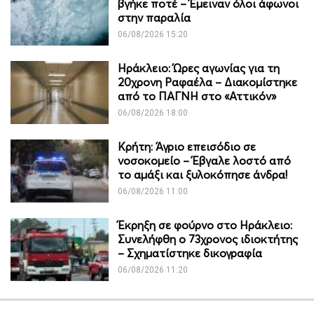
βγήκε ποτέ – Έμειναν όλοι άφωνοι
στην παραλία
06/08/2026 15:20
Ηράκλειο: Ώρες αγωνίας για τη
20χρονη Ραφαέλα – Διακομίστηκε
από το ΠΑΓΝΗ στο «Αττικόν»
06/08/2026 18:00
Κρήτη: Άγριο επεισόδιο σε
νοσοκομείο – Έβγαλε λοστό από
το αμάξι και ξυλοκόπησε άνδρα!
06/08/2026 11:00
Έκρηξη σε φούρνο στο Ηράκλειο:
Συνελήφθη ο 73χρονος ιδιοκτήτης
– Σχηματίστηκε δικογραφία
06/08/2026 11:20