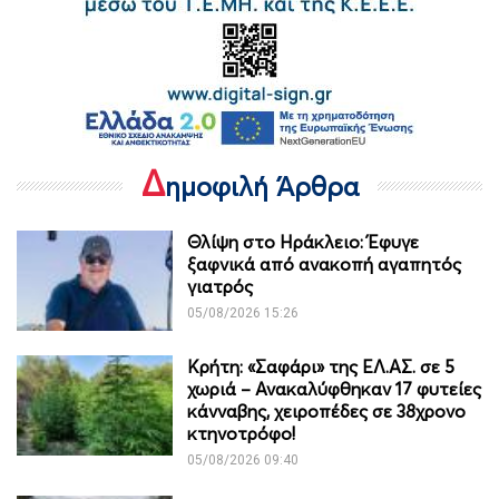
Δ
ημοφιλή Άρθρα
Θλίψη στο Ηράκλειο: Έφυγε
ξαφνικά από ανακοπή αγαπητός
γιατρός
05/08/2026 15:26
Κρήτη: «Σαφάρι» της ΕΛ.ΑΣ. σε 5
χωριά – Ανακαλύφθηκαν 17 φυτείες
κάνναβης, χειροπέδες σε 38χρονο
κτηνοτρόφο!
05/08/2026 09:40