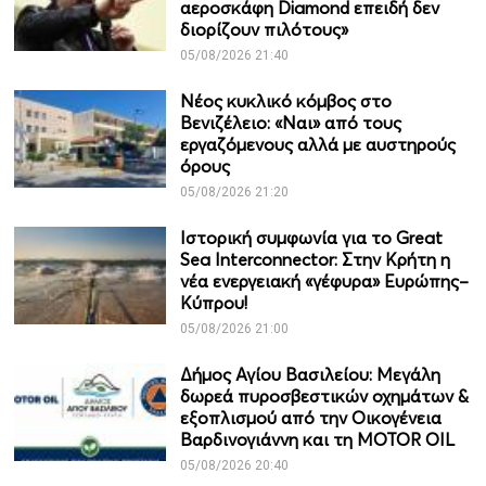
αεροσκάφη Diamond επειδή δεν
διορίζουν πιλότους»
05/08/2026 21:40
Νέος κυκλικό κόμβος στο
Βενιζέλειο: «Ναι» από τους
εργαζόμενους αλλά με αυστηρούς
όρους
05/08/2026 21:20
Ιστορική συμφωνία για το Great
Sea Interconnector: Στην Κρήτη η
νέα ενεργειακή «γέφυρα» Ευρώπης–
Κύπρου!
05/08/2026 21:00
Δήμος Αγίου Βασιλείου: Μεγάλη
δωρεά πυροσβεστικών οχημάτων &
εξοπλισμού από την Οικογένεια
Βαρδινογιάννη και τη MOTOR OIL
05/08/2026 20:40