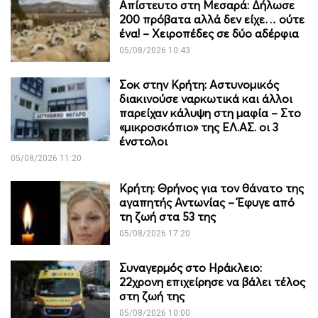
Απίστευτο στη Μεσαρά: Δήλωσε
200 πρόβατα αλλά δεν είχε… ούτε
ένα! – Χειροπέδες σε δύο αδέρφια
05/08/2026 10:43
Σοκ στην Κρήτη: Αστυνομικός
διακινούσε ναρκωτικά και άλλοι
παρείχαν κάλυψη στη μαφία – Στο
«μικροσκόπιο» της ΕΛ.ΑΣ. οι 3
ένστολοι
05/08/2026 11:20
Κρήτη: Θρήνος για τον θάνατο της
αγαπητής Αντωνίας – Έφυγε από
τη ζωή στα 53 της
05/08/2026 17:20
Συναγερμός στο Ηράκλειο:
22χρονη επιχείρησε να βάλει τέλος
στη ζωή της
05/08/2026 10:00