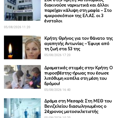
διακινούσε ναρκωτικά και άλλοι
παρείχαν κάλυψη στη μαφία – Στο
«μικροσκόπιο» της ΕΛ.ΑΣ. οι 3
ένστολοι
05/08/2026 11:20
Κρήτη: Θρήνος για τον θάνατο της
αγαπητής Αντωνίας – Έφυγε από
τη ζωή στα 53 της
05/08/2026 17:20
Δραματικές στιγμές στην Κρήτη: Ο
πυροσβέστης-ήρωας που έσωσε
λιπόθυμη κοπέλα στη μέση του
δρόμου!
05/08/2026 16:40
Δράμα στη Μεσαρά: Στη ΜΕΘ του
Βενιζελείου διασωληνωμένος ο
24χρονος μοτοσικλετιστής
05/08/2026 10:20