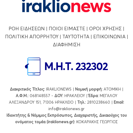
ΡΟΗ ΕΙΔΗΣΕΩΝ
|
ΠΟΙΟΙ ΕΙΜΑΣΤΕ
|
ΟΡΟΙ ΧΡΗΣΗΣ
|
ΠΟΛΙΤΙΚΗ ΑΠΟΡΡΗΤΟΥ
|
ΤΑΥΤΟΤΗΤΑ
|
ΕΠΙΚΟΙΝΩΝΙΑ
|
ΔΙΑΦΗΜΙΣΗ
Διακριτικός Τίτλος:
IRAKLIONEWS |
Νομική μορφή:
ΑΤΟΜΙΚΗ |
Α.Φ.Μ.:
068148557 -
ΔΟΥ:
ΗΡΑΚΛΕΙΟΥ |
Έδρα:
ΜΕΓΑΛΟΥ
ΑΛΕΞΑΝΔΡΟΥ 151, 71306 ΗΡΑΚΛΕΙΟ |
Τηλ.:
2810238660 |
Εmail:
info@iraklionews.gr
Ιδιοκτήτης & Νόμιμος Εκπρόσωπος, Διαχειριστής, Δικαιούχος του
ονόματος τομέα (iraklionews.gr):
ΚΟΚΑΡΑΚΗΣ ΓΕΩΡΓΙΟΣ