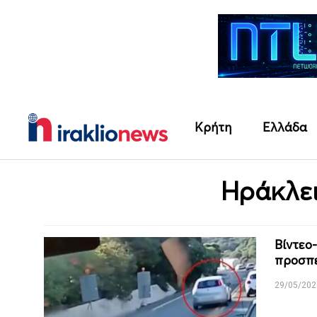
Κρήτη
Ελλάδα
Ηράκλει
Βίντεο
προσπε
29/05/202