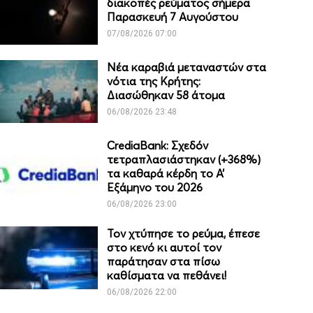
διακοπές ρεύματος σήμερα
Παρασκευή 7 Αυγούστου
07/08/2026 07:00
Νέα καραβιά μεταναστών στα
νότια της Κρήτης:
Διασώθηκαν 58 άτομα
06/08/2026 23:48
CrediaBank: Σχεδόν
τετραπλασιάστηκαν (+368%)
τα καθαρά κέρδη το Α’
Εξάμηνο του 2026
06/08/2026 23:00
Τον χτύπησε το ρεύμα, έπεσε
στο κενό κι αυτοί τον
παράτησαν στα πίσω
καθίσματα να πεθάνει!
06/08/2026 22:00