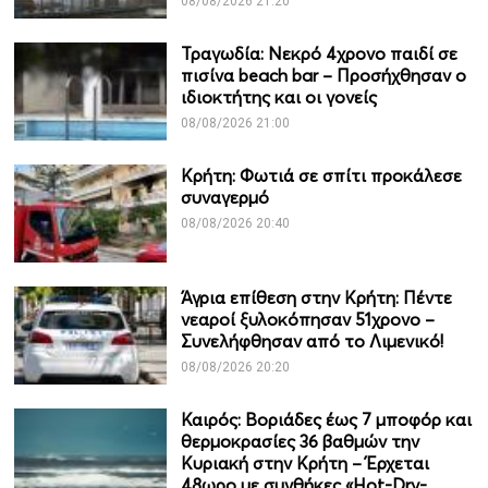
08/08/2026 21:20
Τραγωδία: Νεκρό 4χρονο παιδί σε
πισίνα beach bar – Προσήχθησαν ο
ιδιοκτήτης και οι γονείς
08/08/2026 21:00
Κρήτη: Φωτιά σε σπίτι προκάλεσε
συναγερμό
08/08/2026 20:40
Άγρια επίθεση στην Κρήτη: Πέντε
νεαροί ξυλοκόπησαν 51χρονο –
Συνελήφθησαν από το Λιμενικό!
08/08/2026 20:20
Καιρός: Βοριάδες έως 7 μποφόρ και
θερμοκρασίες 36 βαθμών την
Κυριακή στην Κρήτη – Έρχεται
48ωρο με συνθήκες «Hot-Dry-