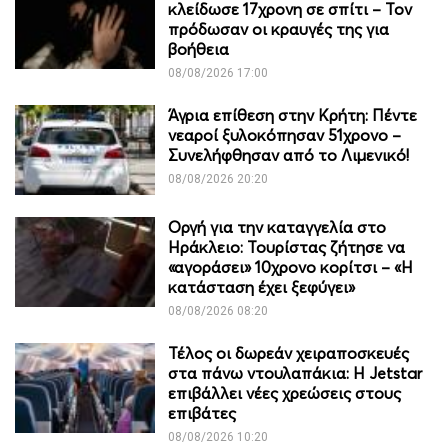
κλείδωσε 17χρονη σε σπίτι – Τον
πρόδωσαν οι κραυγές της για
βοήθεια
08/08/2026 17:00
Άγρια επίθεση στην Κρήτη: Πέντε
νεαροί ξυλοκόπησαν 51χρονο –
Συνελήφθησαν από το Λιμενικό!
08/08/2026 20:20
Οργή για την καταγγελία στο
Ηράκλειο: Τουρίστας ζήτησε να
«αγοράσει» 10χρονο κορίτσι – «Η
κατάσταση έχει ξεφύγει»
08/08/2026 08:20
Τέλος οι δωρεάν χειραποσκευές
στα πάνω ντουλαπάκια: Η Jetstar
επιβάλλει νέες χρεώσεις στους
επιβάτες
08/08/2026 10:20