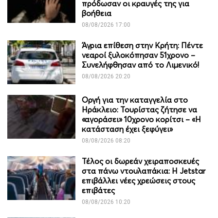
πρόδωσαν οι κραυγές της για
βοήθεια
08/08/2026 17:00
Άγρια επίθεση στην Κρήτη: Πέντε
νεαροί ξυλοκόπησαν 51χρονο –
Συνελήφθησαν από το Λιμενικό!
08/08/2026 20:20
Οργή για την καταγγελία στο
Ηράκλειο: Τουρίστας ζήτησε να
«αγοράσει» 10χρονο κορίτσι – «Η
κατάσταση έχει ξεφύγει»
08/08/2026 08:20
Τέλος οι δωρεάν χειραποσκευές
στα πάνω ντουλαπάκια: Η Jetstar
επιβάλλει νέες χρεώσεις στους
επιβάτες
08/08/2026 10:20