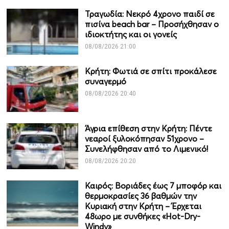
Τραγωδία: Νεκρό 4χρονο παιδί σε
πισίνα beach bar – Προσήχθησαν ο
ιδιοκτήτης και οι γονείς
08/08/2026 21:00
Κρήτη: Φωτιά σε σπίτι προκάλεσε
συναγερμό
08/08/2026 20:40
Άγρια επίθεση στην Κρήτη: Πέντε
νεαροί ξυλοκόπησαν 51χρονο –
Συνελήφθησαν από το Λιμενικό!
08/08/2026 20:20
Καιρός: Βοριάδες έως 7 μποφόρ και
θερμοκρασίες 36 βαθμών την
Κυριακή στην Κρήτη – Έρχεται
48ωρο με συνθήκες «Hot-Dry-
Windy»