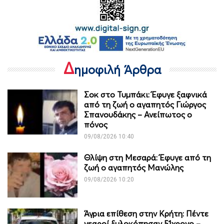
Δ
ημοφιλή Άρθρα
Σοκ στο Τυμπάκι: Έφυγε ξαφνικά
από τη ζωή ο αγαπητός Γιώργος
Σπανουδάκης – Ανείπωτος ο
πόνος
09/08/2026 10:40
Θλίψη στη Μεσαρά: Έφυγε από τη
ζωή ο αγαπητός Μανώλης
09/08/2026 10:20
Άγρια επίθεση στην Κρήτη: Πέντε
νεαροί ξυλοκόπησαν 51χρονο –