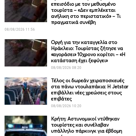
επεισόδιο με τον μεθυσμένο
τουρίστα – «Δεν εμπλέκεται
ανήλικη στο περιστατικό» – Τι
πραγματικά συνέβη
08/08/2026 11:56
Οργή για την καταγγελία στο
Ηράκλειο: Τουρίστας ζήτησε να
«αγοράσει» 10χρονο κορίτσι – «Η
κατάσταση έχει ξεφύγει»
08/08/2026 08:20
Τέλος οι δωρεάν χειραποσκευές
στα πάνω ντουλαπάκια: Η Jetstar
επιβάλλει νέες χρεώσεις στους
επιβάτες
08/08/2026 10:20
Κρήτη: Αστυνομικοί ντύθηκαν
τουρίστες και συνέλαβαν
υπάλληλο πάρκινγκ για έβδομη