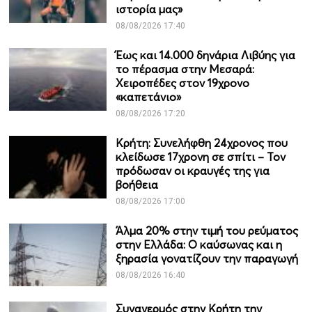
ιστορία μας»
08/08/2026 17:40
Έως και 14.000 δηνάρια Λιβύης για
το πέρασμα στην Μεσαρά:
Χειροπέδες στον 19χρονο
«καπετάνιο»
08/08/2026 17:20
Κρήτη: Συνελήφθη 24χρονος που
κλείδωσε 17χρονη σε σπίτι – Τον
πρόδωσαν οι κραυγές της για
βοήθεια
08/08/2026 17:00
Άλμα 20% στην τιμή του ρεύματος
στην Ελλάδα: Ο καύσωνας και η
ξηρασία γονατίζουν την παραγωγή
08/08/2026 16:40
Συναγερμός στην Κρήτη την