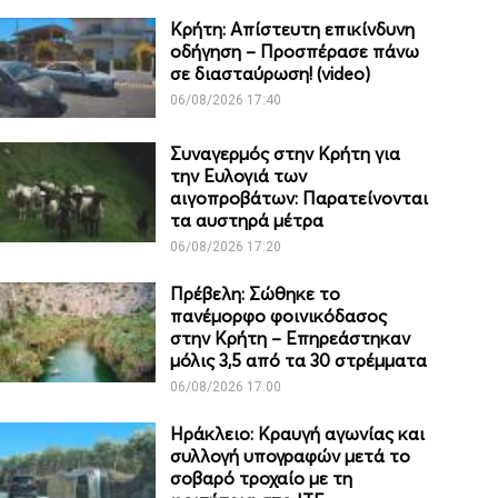
Κρήτη: Απίστευτη επικίνδυνη
οδήγηση – Προσπέρασε πάνω
σε διασταύρωση! (video)
06/08/2026 17:40
Συναγερμός στην Κρήτη για
την Ευλογιά των
αιγοπροβάτων: Παρατείνονται
τα αυστηρά μέτρα
06/08/2026 17:20
Πρέβελη: Σώθηκε το
πανέμορφο φοινικόδασος
στην Κρήτη – Επηρεάστηκαν
μόλις 3,5 από τα 30 στρέμματα
06/08/2026 17:00
Ηράκλειο: Κραυγή αγωνίας και
συλλογή υπογραφών μετά το
σοβαρό τροχαίο με τη