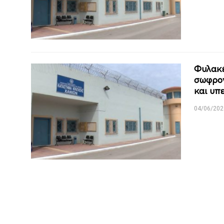
Φυλακέ
σωφρον
και υπ
04/06/202