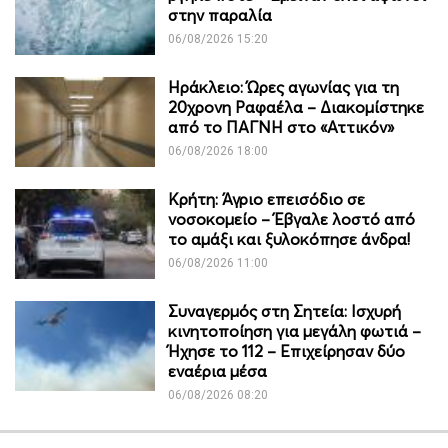
στην παραλία
06/08/2026 15:20
Ηράκλειο: Ώρες αγωνίας για τη
20χρονη Ραφαέλα – Διακομίστηκε
από το ΠΑΓΝΗ στο «Αττικόν»
06/08/2026 18:00
Κρήτη: Άγριο επεισόδιο σε
νοσοκομείο – Έβγαλε λοστό από
το αμάξι και ξυλοκόπησε άνδρα!
06/08/2026 11:00
Συναγερμός στη Σητεία: Ισχυρή
κινητοποίηση για μεγάλη φωτιά –
Ήχησε το 112 – Επιχείρησαν δύο
εναέρια μέσα
06/08/2026 08:20