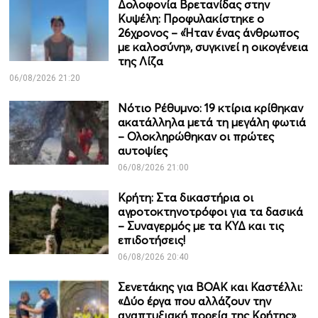
Δολοφονία Βρετανίδας στην
Κυψέλη: Προφυλακίστηκε ο
26χρονος – «Ήταν ένας άνθρωπος
με καλοσύνη», συγκινεί η οικογένεια
της Λίζα
06/08/2026 21:20
Νότιο Ρέθυμνο: 19 κτίρια κρίθηκαν
ακατάλληλα μετά τη μεγάλη φωτιά
– Ολοκληρώθηκαν οι πρώτες
αυτοψίες
06/08/2026 21:00
Κρήτη: Στα δικαστήρια οι
αγροτοκτηνοτρόφοι για τα δασικά
– Συναγερμός με τα ΚΥΔ και τις
επιδοτήσεις!
06/08/2026 20:40
Σενετάκης για ΒΟΑΚ και Καστέλλι:
«Δύο έργα που αλλάζουν την
αναπτυξιακή πορεία της Κρήτης»