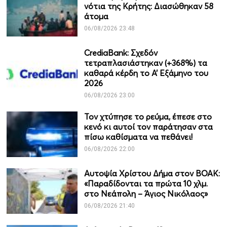
νότια της Κρήτης: Διασώθηκαν 58
άτομα
06/08/2026 23:48
CrediaBank: Σχεδόν
τετραπλασιάστηκαν (+368%) τα
καθαρά κέρδη το Α’ Εξάμηνο του
2026
06/08/2026 23:00
Τον χτύπησε το ρεύμα, έπεσε στο
κενό κι αυτοί τον παράτησαν στα
πίσω καθίσματα να πεθάνει!
06/08/2026 22:00
Αυτοψία Χρίστου Δήμα στον ΒΟΑΚ:
«Παραδίδονται τα πρώτα 10 χλμ.
στο Νεάπολη – Άγιος Νικόλαος»
06/08/2026 21:40