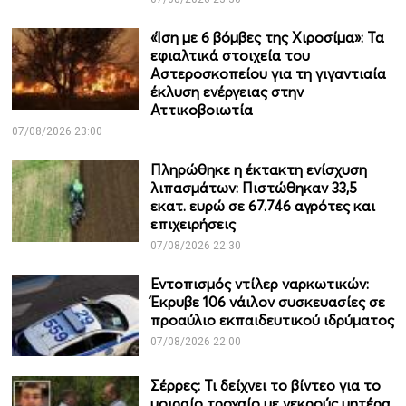
«Ίση με 6 βόμβες της Χιροσίμα»: Τα
εφιαλτικά στοιχεία του
Αστεροσκοπείου για τη γιγαντιαία
έκλυση ενέργειας στην
Αττικοβοιωτία
07/08/2026 23:00
Πληρώθηκε η έκτακτη ενίσχυση
λιπασμάτων: Πιστώθηκαν 33,5
εκατ. ευρώ σε 67.746 αγρότες και
επιχειρήσεις
07/08/2026 22:30
Εντοπισμός ντίλερ ναρκωτικών:
Έκρυβε 106 νάιλον συσκευασίες σε
προαύλιο εκπαιδευτικού ιδρύματος
07/08/2026 22:00
Σέρρες: Τι δείχνει το βίντεο για το
μοιραίο τροχαίο με νεκρούς μητέρα