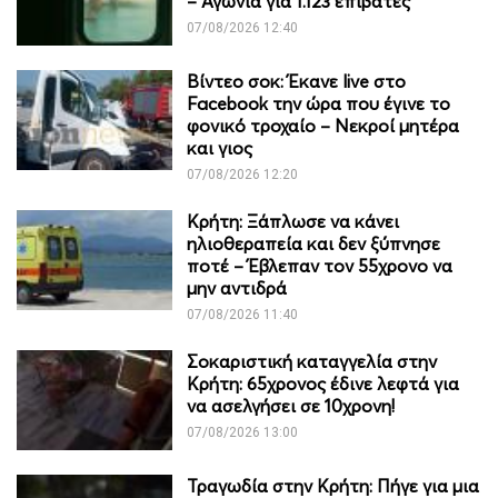
– Αγωνία για 1.123 επιβάτες
07/08/2026 12:40
Βίντεο σοκ: Έκανε live στο
Facebook την ώρα που έγινε το
φονικό τροχαίο – Νεκροί μητέρα
και γιος
07/08/2026 12:20
Κρήτη: Ξάπλωσε να κάνει
ηλιοθεραπεία και δεν ξύπνησε
ποτέ – Έβλεπαν τον 55χρονο να
μην αντιδρά
07/08/2026 11:40
Σοκαριστική καταγγελία στην
Κρήτη: 65χρονος έδινε λεφτά για
να ασελγήσει σε 10χρονη!
07/08/2026 13:00
Τραγωδία στην Κρήτη: Πήγε για μια