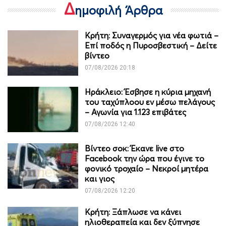
Δ
ημοφιλή Άρθρα
Κρήτη: Συναγερμός για νέα φωτιά –
Επί ποδός η Πυροσβεστική – Δείτε
βίντεο
07/08/2026 20:18
Ηράκλειο: Έσβησε η κύρια μηχανή
του ταχύπλοου εν μέσω πελάγους
– Αγωνία για 1.123 επιβάτες
07/08/2026 12:40
Βίντεο σοκ: Έκανε live στο
Facebook την ώρα που έγινε το
φονικό τροχαίο – Νεκροί μητέρα
και γιος
07/08/2026 12:20
Κρήτη: Ξάπλωσε να κάνει
ηλιοθεραπεία και δεν ξύπνησε