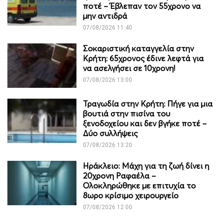
ποτέ – Έβλεπαν τον 55χρονο να
μην αντιδρά
07/08/2026 11:40
Σοκαριστική καταγγελία στην
Κρήτη: 65χρονος έδινε λεφτά για
να ασελγήσει σε 10χρονη!
07/08/2026 13:00
Τραγωδία στην Κρήτη: Πήγε για μια
βουτιά στην πισίνα του
ξενοδοχείου και δεν βγήκε ποτέ –
Δύο συλλήψεις
07/08/2026 13:20
Ηράκλειο: Μάχη για τη ζωή δίνει η
20χρονη Ραφαέλα –
Ολοκληρώθηκε με επιτυχία το
8ωρο κρίσιμο χειρουργείο
07/08/2026 12:00