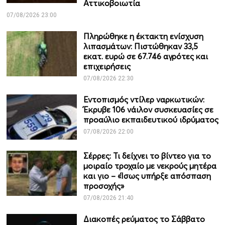
Αττικοβοιωτία
07/08/2026 23:00
Πληρώθηκε η έκτακτη ενίσχυση
λιπασμάτων: Πιστώθηκαν 33,5
εκατ. ευρώ σε 67.746 αγρότες και
επιχειρήσεις
07/08/2026 22:30
Εντοπισμός ντίλερ ναρκωτικών:
Έκρυβε 106 νάιλον συσκευασίες σε
προαύλιο εκπαιδευτικού ιδρύματος
07/08/2026 22:00
Σέρρες: Τι δείχνει το βίντεο για το
μοιραίο τροχαίο με νεκρούς μητέρα
και γιο – «Ίσως υπήρξε απόσπαση
προσοχής»
07/08/2026 21:40
Διακοπές ρεύματος το Σάββατο