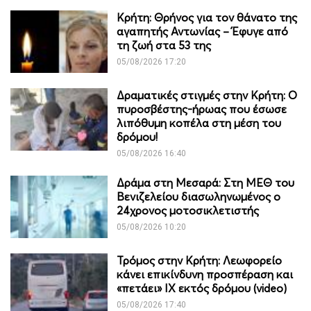
Κρήτη: Θρήνος για τον θάνατο της
αγαπητής Αντωνίας – Έφυγε από
τη ζωή στα 53 της
05/08/2026 17:20
Δραματικές στιγμές στην Κρήτη: Ο
πυροσβέστης-ήρωας που έσωσε
λιπόθυμη κοπέλα στη μέση του
δρόμου!
05/08/2026 16:40
Δράμα στη Μεσαρά: Στη ΜΕΘ του
Βενιζελείου διασωληνωμένος ο
24χρονος μοτοσικλετιστής
05/08/2026 10:20
Τρόμος στην Κρήτη: Λεωφορείο
κάνει επικίνδυνη προσπέραση και
«πετάει» ΙΧ εκτός δρόμου (video)
05/08/2026 17:40