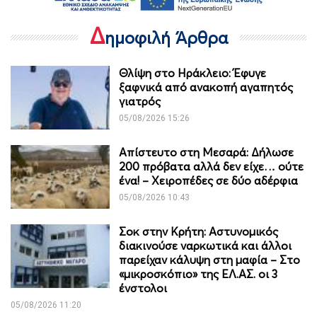
Δ
ημοφιλή Άρθρα
Θλίψη στο Ηράκλειο: Έφυγε
ξαφνικά από ανακοπή αγαπητός
γιατρός
05/08/2026 15:26
Απίστευτο στη Μεσαρά: Δήλωσε
200 πρόβατα αλλά δεν είχε… ούτε
ένα! – Χειροπέδες σε δύο αδέρφια
05/08/2026 10:43
Σοκ στην Κρήτη: Αστυνομικός
διακινούσε ναρκωτικά και άλλοι
παρείχαν κάλυψη στη μαφία – Στο
«μικροσκόπιο» της ΕΛ.ΑΣ. οι 3
ένστολοι
05/08/2026 11:20