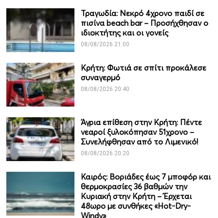
Τραγωδία: Νεκρό 4χρονο παιδί σε
πισίνα beach bar – Προσήχθησαν ο
ιδιοκτήτης και οι γονείς
08/08/2026 21:00
Κρήτη: Φωτιά σε σπίτι προκάλεσε
συναγερμό
08/08/2026 20:40
Άγρια επίθεση στην Κρήτη: Πέντε
νεαροί ξυλοκόπησαν 51χρονο –
Συνελήφθησαν από το Λιμενικό!
08/08/2026 20:20
Καιρός: Βοριάδες έως 7 μποφόρ και
θερμοκρασίες 36 βαθμών την
Κυριακή στην Κρήτη – Έρχεται
48ωρο με συνθήκες «Hot-Dry-
Windy»