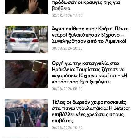
πρόδωσαν οι κραυγές της για
βοήθεια
08/08/2026 17:00
Άγρια επίθεση στην Κρήτη: Πέντε
νεαροί ξυλοκόπησαν 51χρονο –
Συνελήφθησαν από το Λιμενικό!
08/08/2026 20:20
Οργή για την καταγγελία στο
Ηράκλειο: Τουρίστας ζήτησε να
«αγοράσει» 10χρονο κορίτσι – «Η
κατάσταση έχει ξεφύγει»
08/08/2026 08:20
Τέλος οι δωρεάν χειραποσκευές
στα πάνω ντουλαπάκια: Η Jetstar
επιβάλλει νέες χρεώσεις στους
επιβάτες
08/08/2026 10:20