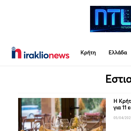
Κρήτη
Ελλάδα
Εστι
Η Κρήτ
για 11
05/04/202