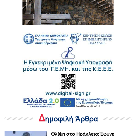
Δ
ημοφιλή Άρθρα
Θλίψη στο Ηράκλειο: Έφυγε