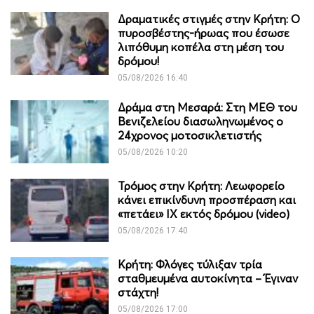
Δραματικές στιγμές στην Κρήτη: Ο
πυροσβέστης-ήρωας που έσωσε
λιπόθυμη κοπέλα στη μέση του
δρόμου!
05/08/2026 16:40
Δράμα στη Μεσαρά: Στη ΜΕΘ του
Βενιζελείου διασωληνωμένος ο
24χρονος μοτοσικλετιστής
05/08/2026 10:20
Τρόμος στην Κρήτη: Λεωφορείο
κάνει επικίνδυνη προσπέραση και
«πετάει» ΙΧ εκτός δρόμου (video)
05/08/2026 17:40
Κρήτη: Φλόγες τύλιξαν τρία
σταθμευμένα αυτοκίνητα – Έγιναν
στάχτη!
05/08/2026 17:00