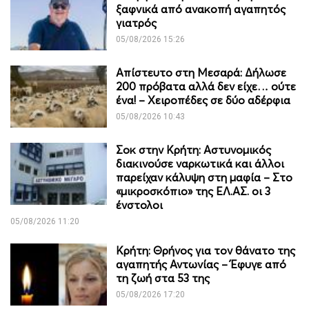
ξαφνικά από ανακοπή αγαπητός
γιατρός
05/08/2026 15:26
Απίστευτο στη Μεσαρά: Δήλωσε
200 πρόβατα αλλά δεν είχε… ούτε
ένα! – Χειροπέδες σε δύο αδέρφια
05/08/2026 10:43
Σοκ στην Κρήτη: Αστυνομικός
διακινούσε ναρκωτικά και άλλοι
παρείχαν κάλυψη στη μαφία – Στο
«μικροσκόπιο» της ΕΛ.ΑΣ. οι 3
ένστολοι
05/08/2026 11:20
Κρήτη: Θρήνος για τον θάνατο της
αγαπητής Αντωνίας – Έφυγε από
τη ζωή στα 53 της
05/08/2026 17:20