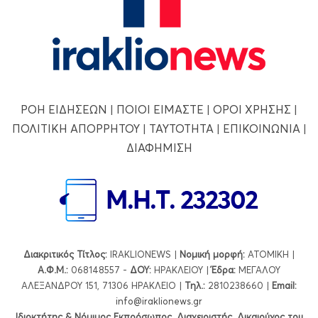
ΡΟΗ ΕΙΔΗΣΕΩΝ
|
ΠΟΙΟΙ ΕΙΜΑΣΤΕ
|
ΟΡΟΙ ΧΡΗΣΗΣ
|
ΠΟΛΙΤΙΚΗ ΑΠΟΡΡΗΤΟΥ
|
ΤΑΥΤΟΤΗΤΑ
|
ΕΠΙΚΟΙΝΩΝΙΑ
|
ΔΙΑΦΗΜΙΣΗ
Διακριτικός Τίτλος:
IRAKLIONEWS |
Νομική μορφή:
ΑΤΟΜΙΚΗ |
Α.Φ.Μ.:
068148557 -
ΔΟΥ:
ΗΡΑΚΛΕΙΟΥ |
Έδρα:
ΜΕΓΑΛΟΥ
ΑΛΕΞΑΝΔΡΟΥ 151, 71306 ΗΡΑΚΛΕΙΟ |
Τηλ.:
2810238660 |
Εmail:
info@iraklionews.gr
Ιδιοκτήτης & Νόμιμος Εκπρόσωπος, Διαχειριστής, Δικαιούχος του