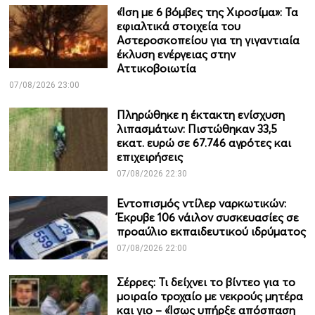
«Ίση με 6 βόμβες της Χιροσίμα»: Τα
εφιαλτικά στοιχεία του
Αστεροσκοπείου για τη γιγαντιαία
έκλυση ενέργειας στην
Αττικοβοιωτία
07/08/2026 23:00
Πληρώθηκε η έκτακτη ενίσχυση
λιπασμάτων: Πιστώθηκαν 33,5
εκατ. ευρώ σε 67.746 αγρότες και
επιχειρήσεις
07/08/2026 22:30
Εντοπισμός ντίλερ ναρκωτικών:
Έκρυβε 106 νάιλον συσκευασίες σε
προαύλιο εκπαιδευτικού ιδρύματος
07/08/2026 22:00
Σέρρες: Τι δείχνει το βίντεο για το
μοιραίο τροχαίο με νεκρούς μητέρα
και γιο – «Ίσως υπήρξε απόσπαση