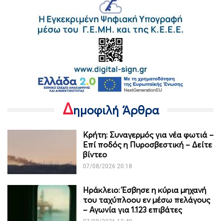
Δ
ημοφιλή Άρθρα
Κρήτη: Συναγερμός για νέα φωτιά –
Επί ποδός η Πυροσβεστική – Δείτε
βίντεο
07/08/2026 20:18
Ηράκλειο: Έσβησε η κύρια μηχανή
του ταχύπλοου εν μέσω πελάγους
– Αγωνία για 1.123 επιβάτες