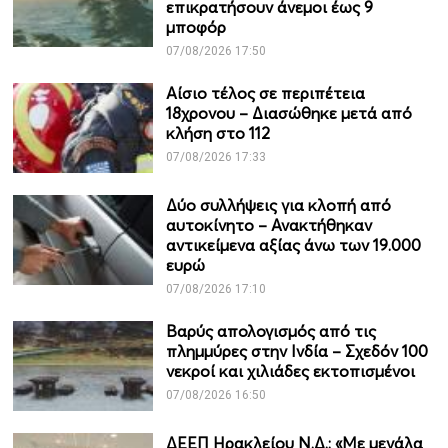
επικρατήσουν άνεμοι έως 9
μποφόρ
07/08/2026 17:50
Αίσιο τέλος σε περιπέτεια
18χρονου – Διασώθηκε μετά από
κλήση στο 112
07/08/2026 17:33
Δύο συλλήψεις για κλοπή από
αυτοκίνητο – Ανακτήθηκαν
αντικείμενα αξίας άνω των 19.000
ευρώ
07/08/2026 17:10
Βαρύς απολογισμός από τις
πλημμύρες στην Ινδία – Σχεδόν 100
νεκροί και χιλιάδες εκτοπισμένοι
07/08/2026 16:50
ΔΕΕΠ Ηρακλείου Ν.Δ.: «Με μεγάλα