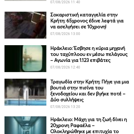
07/08/2026 11:40
Σοκαριστική καταγγελία στην
Κρήτη: 65χρονος έδινε λεφτά για
να ασελγήσει σε 10χρονη!
07/08/2026 13:00
Ηράκλειο: Έσβησε η κύρια μηχανή
του ταχύπλοου εν μέσω πελάγους
– Αγωνία για 1.123 επιβάτες
07/08/2026 12:40
Τραγωδία στην Κρήτη: Πήγε για μια
βουτιά στην πισίνα του
ξενοδοχείου και δεν βγήκε ποτέ –
Δύο συλλήψεις
07/08/2026 13:20
Ηράκλειο: Μάχη για τη ζωή δίνει η
20χρονη Ραφαέλα –
Ολοκληρώθηκε με επιτυχία το