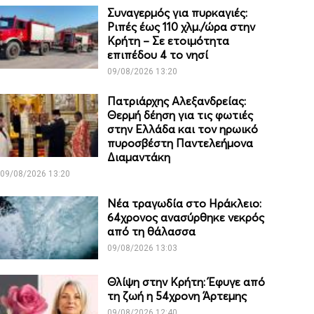
Συναγερμός για πυρκαγιές:
Ριπές έως 110 χλμ./ώρα στην
Κρήτη – Σε ετοιμότητα
επιπέδου 4 το νησί
09/08/2026 13:20
Πατριάρχης Αλεξανδρείας:
Θερμή δέηση για τις φωτιές
στην Ελλάδα και τον ηρωικό
πυροσβέστη Παντελεήμονα
Διαμαντάκη
09/08/2026 13:20
Νέα τραγωδία στο Ηράκλειο:
64χρονος ανασύρθηκε νεκρός
από τη θάλασσα
09/08/2026 13:03
Θλίψη στην Κρήτη: Έφυγε από
τη ζωή η 54χρονη Άρτεμης
09/08/2026 12:40