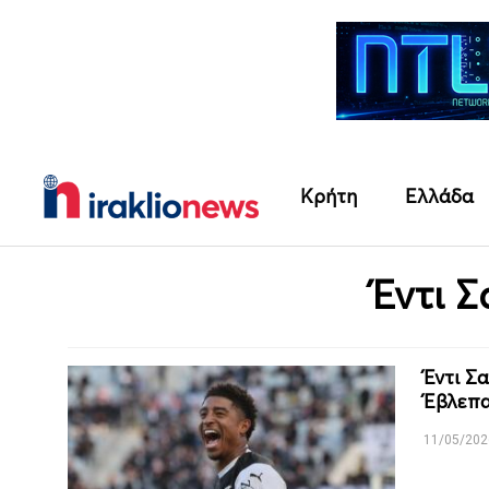
Κρήτη
Ελλάδα
Έντι 
Έντι Σ
Έβλεπα
11/05/202