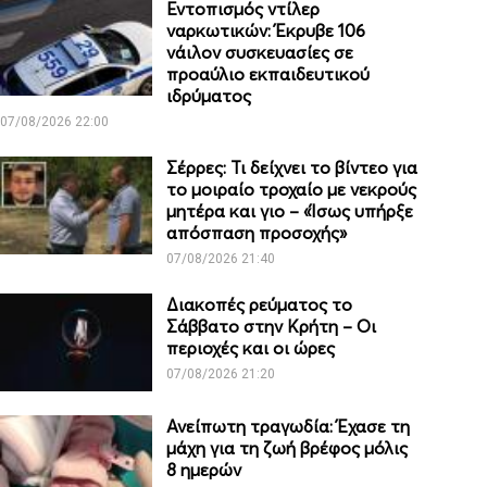
Εντοπισμός ντίλερ
ναρκωτικών: Έκρυβε 106
νάιλον συσκευασίες σε
προαύλιο εκπαιδευτικού
ιδρύματος
07/08/2026 22:00
Σέρρες: Τι δείχνει το βίντεο για
το μοιραίο τροχαίο με νεκρούς
μητέρα και γιο – «Ίσως υπήρξε
απόσπαση προσοχής»
07/08/2026 21:40
Διακοπές ρεύματος το
Σάββατο στην Κρήτη – Οι
περιοχές και οι ώρες
07/08/2026 21:20
Ανείπωτη τραγωδία: Έχασε τη
μάχη για τη ζωή βρέφος μόλις
8 ημερών