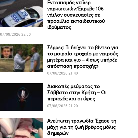
Εντοπισμός ντίλερ
ναρκωτικών: Έκρυβε 106
νάιλον συσκευασίες σε
προαύλιο εκπαιδευτικού
ιδρύματος
07/08/2026 22:00
Σέρρες: Τι δείχνει το βίντεο για
το μοιραίο τροχαίο με νεκρούς
μητέρα και γιο – «Ίσως υπήρξε
απόσπαση προσοχής»
07/08/2026 21:40
Διακοπές ρεύματος το
Σάββατο στην Κρήτη – Οι
περιοχές και οι ώρες
07/08/2026 21:20
Ανείπωτη τραγωδία: Έχασε τη
μάχη για τη ζωή βρέφος μόλις
8 ημερών