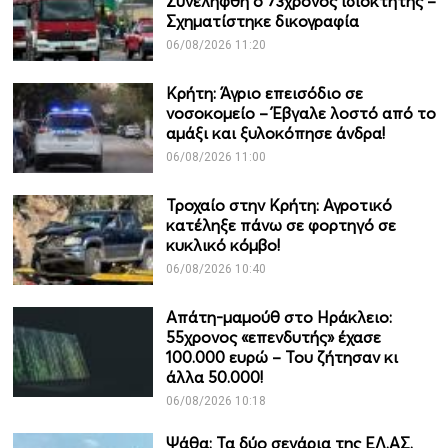
Συνελήφθη ο 73χρονος ιδιοκτήτης –
Σχηματίστηκε δικογραφία
06/08/2026 11:20
Κρήτη: Άγριο επεισόδιο σε
νοσοκομείο – Έβγαλε λοστό από το
αμάξι και ξυλοκόπησε άνδρα!
06/08/2026 11:00
Τροχαίο στην Κρήτη: Αγροτικό
κατέληξε πάνω σε φορτηγό σε
κυκλικό κόμβο!
06/08/2026 10:40
Απάτη-μαμούθ στο Ηράκλειο:
55χρονος «επενδυτής» έχασε
100.000 ευρώ – Του ζήτησαν κι
άλλα 50.000!
06/08/2026 10:18
Ψάθα: Τα δύο σενάρια της ΕΛ.ΑΣ.