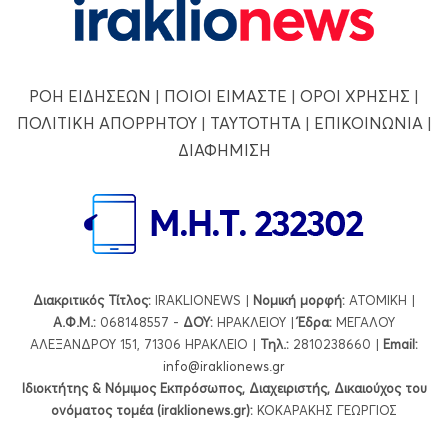
ΡΟΗ ΕΙΔΗΣΕΩΝ
|
ΠΟΙΟΙ ΕΙΜΑΣΤΕ
|
ΟΡΟΙ ΧΡΗΣΗΣ
|
ΠΟΛΙΤΙΚΗ ΑΠΟΡΡΗΤΟΥ
|
ΤΑΥΤΟΤΗΤΑ
|
ΕΠΙΚΟΙΝΩΝΙΑ
|
ΔΙΑΦΗΜΙΣΗ
Διακριτικός Τίτλος:
IRAKLIONEWS |
Νομική μορφή:
ΑΤΟΜΙΚΗ |
Α.Φ.Μ.:
068148557 -
ΔΟΥ:
ΗΡΑΚΛΕΙΟΥ |
Έδρα:
ΜΕΓΑΛΟΥ
ΑΛΕΞΑΝΔΡΟΥ 151, 71306 ΗΡΑΚΛΕΙΟ |
Τηλ.:
2810238660 |
Εmail:
info@iraklionews.gr
Ιδιοκτήτης & Νόμιμος Εκπρόσωπος, Διαχειριστής, Δικαιούχος του
ονόματος τομέα (iraklionews.gr):
ΚΟΚΑΡΑΚΗΣ ΓΕΩΡΓΙΟΣ