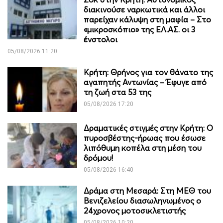
διακινούσε ναρκωτικά και άλλοι
παρείχαν κάλυψη στη μαφία – Στο
«μικροσκόπιο» της ΕΛ.ΑΣ. οι 3
ένστολοι
05/08/2026 11:20
Κρήτη: Θρήνος για τον θάνατο της
αγαπητής Αντωνίας – Έφυγε από
τη ζωή στα 53 της
05/08/2026 17:20
Δραματικές στιγμές στην Κρήτη: Ο
πυροσβέστης-ήρωας που έσωσε
λιπόθυμη κοπέλα στη μέση του
δρόμου!
05/08/2026 16:40
Δράμα στη Μεσαρά: Στη ΜΕΘ του
Βενιζελείου διασωληνωμένος ο
24χρονος μοτοσικλετιστής
05/08/2026 10:20