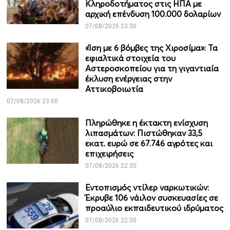
Κληροδοτήματος στις ΗΠΑ με
αρχική επένδυση 100.000 δολαρίων
07/08/2026 23:30
«Ίση με 6 βόμβες της Χιροσίμα»: Τα
εφιαλτικά στοιχεία του
Αστεροσκοπείου για τη γιγαντιαία
έκλυση ενέργειας στην
Αττικοβοιωτία
07/08/2026 23:00
Πληρώθηκε η έκτακτη ενίσχυση
λιπασμάτων: Πιστώθηκαν 33,5
εκατ. ευρώ σε 67.746 αγρότες και
επιχειρήσεις
07/08/2026 22:30
Εντοπισμός ντίλερ ναρκωτικών:
Έκρυβε 106 νάιλον συσκευασίες σε
προαύλιο εκπαιδευτικού ιδρύματος
07/08/2026 22:00