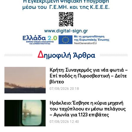
Δ
ημοφιλή Άρθρα
Κρήτη: Συναγερμός για νέα φωτιά –
Επί ποδός η Πυροσβεστική – Δείτε
βίντεο
07/08/2026 20:18
Ηράκλειο: Έσβησε η κύρια μηχανή
του ταχύπλοου εν μέσω πελάγους
– Αγωνία για 1.123 επιβάτες
07/08/2026 12:40