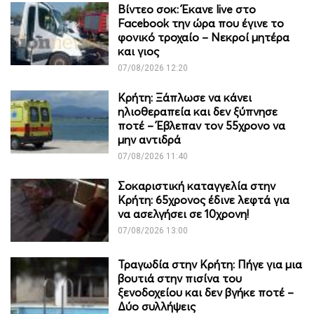
Βίντεο σοκ: Έκανε live στο
Facebook την ώρα που έγινε το
φονικό τροχαίο – Νεκροί μητέρα
και γιος
07/08/2026 12:20
Κρήτη: Ξάπλωσε να κάνει
ηλιοθεραπεία και δεν ξύπνησε
ποτέ – Έβλεπαν τον 55χρονο να
μην αντιδρά
07/08/2026 11:40
Σοκαριστική καταγγελία στην
Κρήτη: 65χρονος έδινε λεφτά για
να ασελγήσει σε 10χρονη!
07/08/2026 13:00
Τραγωδία στην Κρήτη: Πήγε για μια
βουτιά στην πισίνα του
ξενοδοχείου και δεν βγήκε ποτέ –
Δύο συλλήψεις